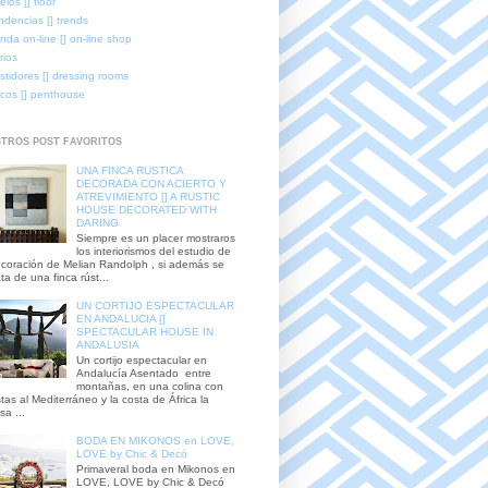
elos [] floor
ndencias [] trends
enda on-line [] on-line shop
rios
stidores [] dressing rooms
icos [] penthouse
TROS POST FAVORITOS
UNA FINCA RUSTICA
DECORADA CON ACIERTO Y
ATREVIMIENTO [] A RUSTIC
HOUSE DECORATED WITH
DARING
Siempre es un placer mostraros
los interiorismos del estudio de
coración de Melian Randolph , si además se
ata de una finca rúst...
UN CORTIJO ESPECTACULAR
EN ANDALUCIA []
SPECTACULAR HOUSE IN
ANDALUSIA
Un cortijo espectacular en
Andalucía Asentado entre
montañas, en una colina con
stas al Mediterráneo y la costa de África la
sa ...
BODA EN MIKONOS en LOVE,
LOVE by Chic & Decó
Primaveral boda en Mikonos en
LOVE, LOVE by Chic & Decó