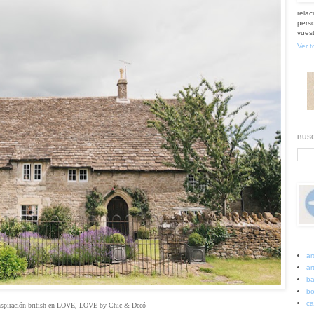
relac
perso
vuest
Ver t
BUSC
ar
art
ba
bo
ca
nspiración british en LOVE, LOVE by Chic & Decó