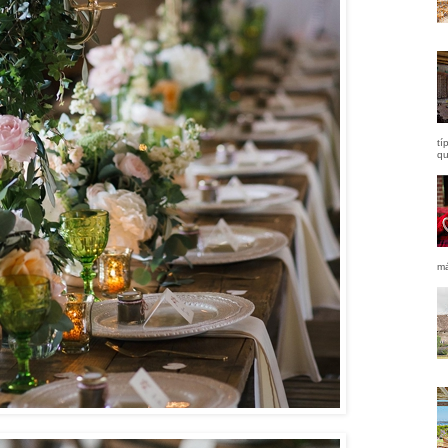
tí
qu
má