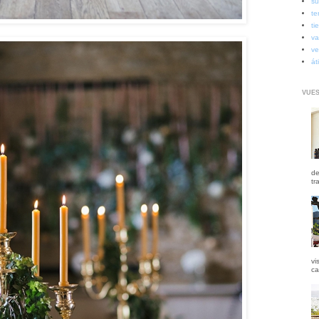
su
te
ti
va
ve
át
VUES
de
tr
vi
ca