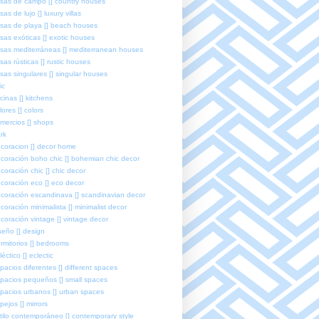
sas de campo [] country houses
sas de lujo [] luxury villas
sas de playa [] beach houses
sas exóticas [] exotic houses
sas mediterráneas [] mediterranean houses
sas rústicas [] rustic houses
sas singulares [] singular houses
ic
cinas [] kitchens
lores [] colors
mercios [] shops
rk
coracion [] decor home
coración boho chic [] bohemian chic decor
coración chic [] chic decor
coración eco [] eco decor
coración escandinava [] scandinavian decor
coración minimalista [] minimalist decor
coración vintage [] vintage decor
seño [] design
rmitorios [] bedrooms
léctico [] eclectic
pacios diferentes [] different spaces
pacios pequeños [] small spaces
pacios urbanos [] urban spaces
pejos [] mirrors
tilo contemporáneo [] contemporary style