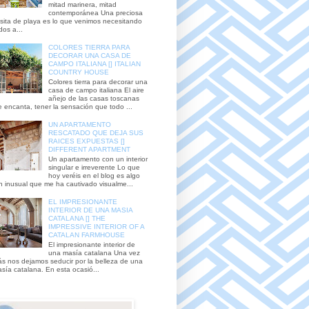
mitad marinera, mitad
contemporánea Una preciosa
sita de playa es lo que venimos necesitando
dos a...
COLORES TIERRA PARA
DECORAR UNA CASA DE
CAMPO ITALIANA [] ITALIAN
COUNTRY HOUSE
Colores tierra para decorar una
casa de campo italiana El aire
añejo de las casas toscanas
 encanta, tener la sensación que todo ...
UN APARTAMENTO
RESCATADO QUE DEJA SUS
RAICES EXPUESTAS []
DIFFERENT APARTMENT
Un apartamento con un interior
singular e irreverente Lo que
hoy veréis en el blog es algo
n inusual que me ha cautivado visualme...
EL IMPRESIONANTE
INTERIOR DE UNA MASIA
CATALANA [] THE
IMPRESSIVE INTERIOR OF A
CATALAN FARMHOUSE
El impresionante interior de
una masía catalana Una vez
s nos dejamos seducir por la belleza de una
sía catalana. En esta ocasió...