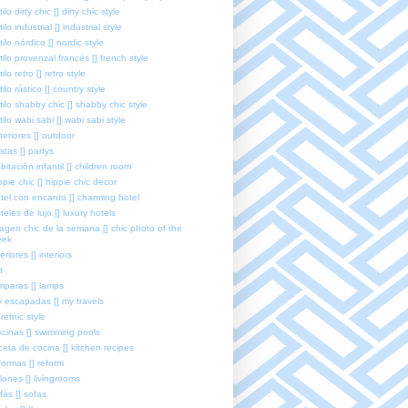
tilo dirty chic [] dirty chic style
tilo industrial [] industrial style
tilo nórdico [] nordic style
tilo provenzal francés [] french style
tilo retro [] retro style
tilo rústico [] country style
tilo shabby chic [] shabby chic style
tilo wabi sabi [] wabi sabi style
teriores [] outdoor
estas [] partys
bitación infantil [] children room
ppie chic [] hippie chic decor
tel con encanto [] charming hotel
teles de lujo [] luxury hotels
agen chic de la semana [] chic photo of the
eek
teriores [] interiors
t
mparas [] lamps
 escapadas [] my travels
retnic style
scinas [] swimming pools
ceta de cocina [] kitchen recipes
formas [] reform
lones [] livingrooms
fás [] sofas