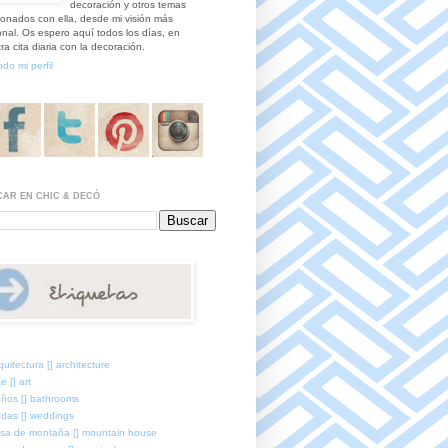
decoración y otros temas
ionados con ella, desde mi visión más
nal. Os espero aquí todos los días, en
ra cita diaria con la decoración.
odo mi perfil
AR EN CHIC & DECÓ
quitectura [] architecture
e [] art
ños [] bathrooms
das [] weddings
sa de montaña [] mountain house