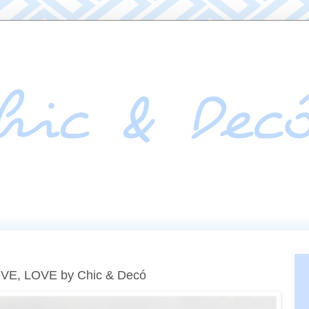
E, LOVE by Chic & Decó