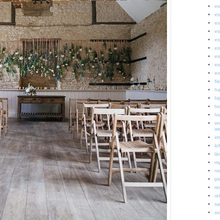
es
es
es
es
es
es
es
es
ex
fi
ha
hi
ho
ho
im
w
in
lof
lá
my
no
pi
re
re
sa
so