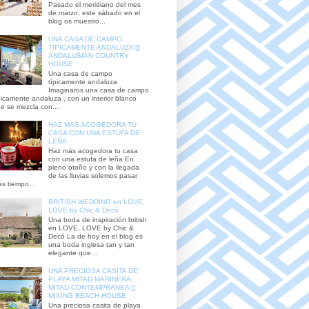
Pasado el meridiano del mes
de marzo, este sábado en el
blog os muestro...
UNA CASA DE CAMPO
TIPICAMENTE ANDALUZA []
ANDALUSIAN COUNTRY
HOUSE
Una casa de campo
típicamente andaluza
Imaginaros una casa de campo
picamente andaluza , con un interior blanco
e se mezcla con...
HAZ MAS ACOGEDORA TU
CASA CON UNA ESTUFA DE
LEÑA
Haz más acogedora tu casa
con una estufa de leña En
pleno otoño y con la llegada
de las lluvias solemos pasar
s tiempo...
BRITISH WEDDING en LOVE,
LOVE by Chic & Decó
Una boda de inspiración british
en LOVE, LOVE by Chic &
Decó La de hoy en el blog es
una boda inglesa tan y tan
elegante que...
UNA PRECIOSA CASITA DE
PLAYA MITAD MARINERA,
MITAD CONTEMPRANEA []
MIXING BEACH HOUSE
Una preciosa casita de playa