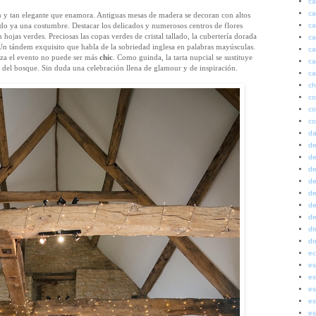
ca
ca
 y tan elegante que enamora. Antiguas mesas de madera se decoran con altos
ca
do ya una costumbre. Destacar los delicados y numerosos centros de flores
n hojas verdes. Preciosas las copas verdes de cristal tallado, la cubertería dorada
ca
 Un tándem exquisito que habla de la sobriedad inglesa en palabras mayúsculas.
ca
laza el evento no puede ser más
chic
. Como guinda, la tarta nupcial se sustituye
ca
s del bosque. Sin duda una celebración llena de glamour y de inspiración.
ca
ch
co
co
co
da
de
de
de
de
de
de
de
di
do
ec
es
es
es
es
es