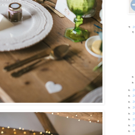
▼
2
►
2
►
2
►
2
►
2
►
2
►
2
►
2
►
2