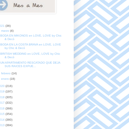
021
(36)
▼
marzo
(4)
BODA EN MIKONOS en LOVE, LOVE by Chic
& Decó
BODA EN LA COSTA BRAVA en LOVE, LOVE
by Chic & Decó
BRITISH WEDDING en LOVE, LOVE by Chic
& Decó
UN APARTAMENTO RESCATADO QUE DEJA
SUS RAICES EXPUE...
►
febrero
(14)
►
enero
(18)
020
(216)
019
(197)
018
(305)
017
(332)
016
(366)
015
(354)
014
(380)
013
(384)