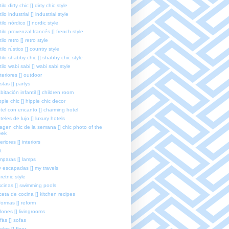
tilo dirty chic [] dirty chic style
tilo industrial [] industrial style
tilo nórdico [] nordic style
tilo provenzal francés [] french style
tilo retro [] retro style
tilo rústico [] country style
tilo shabby chic [] shabby chic style
tilo wabi sabi [] wabi sabi style
teriores [] outdoor
estas [] partys
bitación infantil [] children room
ppie chic [] hippie chic decor
tel con encanto [] charming hotel
teles de lujo [] luxury hotels
agen chic de la semana [] chic photo of the
eek
teriores [] interiors
t
mparas [] lamps
 escapadas [] my travels
retnic style
scinas [] swimming pools
ceta de cocina [] kitchen recipes
formas [] reform
lones [] livingrooms
fás [] sofas
elos [] floor