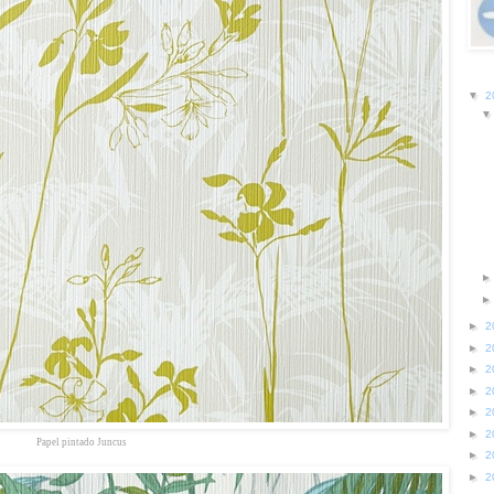
▼
2
►
2
►
2
►
2
►
2
►
2
►
2
Papel pintado Juncus
►
2
►
2