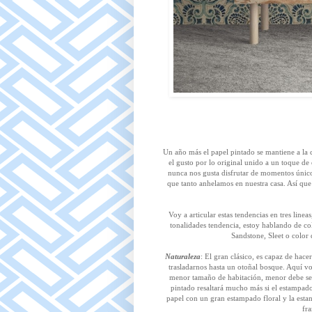
Un año más el papel pintado se mantiene a la 
el gusto por lo original unido a un toque de
nunca nos gusta disfrutar de momentos único
que tanto anhelamos en nuestra casa. Así que
Voy a articular estas tendencias en tres lin
tonalidades tendencia, estoy hablando de c
Sandstone, Sleet o color 
Naturaleza
: El gran clásico, es capaz de hace
trasladarnos hasta un otoñal bosque. Aquí vo
menor tamaño de habitación, menor debe ser e
pintado resaltará mucho más si el estampado 
papel con un gran estampado floral y la esta
fra