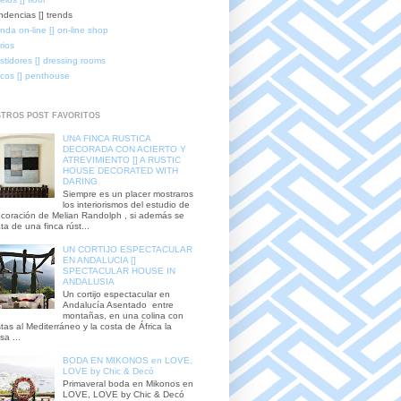
ndencias [] trends
enda on-line [] on-line shop
rios
stidores [] dressing rooms
icos [] penthouse
TROS POST FAVORITOS
UNA FINCA RUSTICA
DECORADA CON ACIERTO Y
ATREVIMIENTO [] A RUSTIC
HOUSE DECORATED WITH
DARING
Siempre es un placer mostraros
los interiorismos del estudio de
coración de Melian Randolph , si además se
ata de una finca rúst...
UN CORTIJO ESPECTACULAR
EN ANDALUCIA []
SPECTACULAR HOUSE IN
ANDALUSIA
Un cortijo espectacular en
Andalucía Asentado entre
montañas, en una colina con
stas al Mediterráneo y la costa de África la
sa ...
BODA EN MIKONOS en LOVE,
LOVE by Chic & Decó
Primaveral boda en Mikonos en
LOVE, LOVE by Chic & Decó