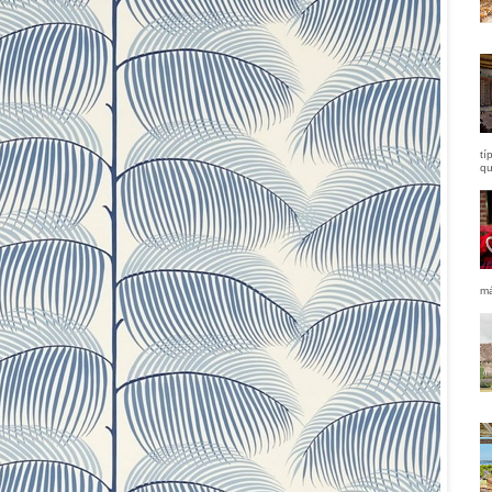
tí
qu
má