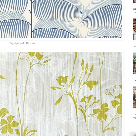
ca
to
Papel pintado Biconia
ta
me
má
ma