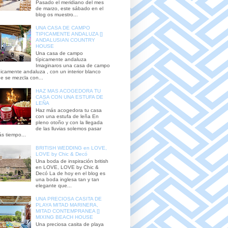
Pasado el meridiano del mes
de marzo, este sábado en el
blog os muestro...
UNA CASA DE CAMPO
TIPICAMENTE ANDALUZA []
ANDALUSIAN COUNTRY
HOUSE
Una casa de campo
típicamente andaluza
Imaginaros una casa de campo
picamente andaluza , con un interior blanco
e se mezcla con...
HAZ MAS ACOGEDORA TU
CASA CON UNA ESTUFA DE
LEÑA
Haz más acogedora tu casa
con una estufa de leña En
pleno otoño y con la llegada
de las lluvias solemos pasar
s tiempo...
BRITISH WEDDING en LOVE,
LOVE by Chic & Decó
Una boda de inspiración british
en LOVE, LOVE by Chic &
Decó La de hoy en el blog es
una boda inglesa tan y tan
elegante que...
UNA PRECIOSA CASITA DE
PLAYA MITAD MARINERA,
MITAD CONTEMPRANEA []
MIXING BEACH HOUSE
Una preciosa casita de playa