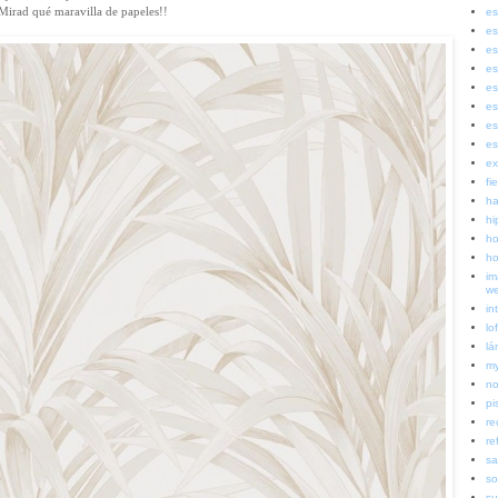
Mirad qué maravilla de papeles!!
es
es
es
es
es
es
es
es
ex
fi
ha
hi
ho
ho
im
w
in
lof
lá
my
no
pi
re
re
sa
so
su