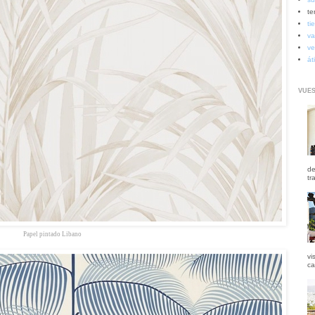
te
ti
va
ve
át
VUES
de
tr
Papel pintado Libano
vi
ca