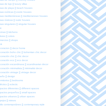
sas de lujo [] luxury villas
sas de playa [] beach houses
sas exóticas [] exotic houses
sas mediterráneas [] mediterranean houses
sas rústicas [] rustic houses
sas singulares [] singular houses
ic
cinas [] kitchens
lores [] colors
mercios [] shops
rk
coracion [] decor home
coración boho chic [] bohemian chic decor
coración chic [] chic decor
coración eco [] eco decor
coración escandinava [] scandinavian decor
coración minimalista [] minimalist decor
coración vintage [] vintage decor
seño [] design
rmitorios [] bedrooms
léctico [] eclectic
pacios diferentes [] different spaces
pacios pequeños [] small spaces
pacios urbanos [] urban spaces
pejos [] mirrors
tilo contemporáneo [] contemporary style