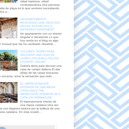
mitad marinera, mitad
contemporánea Una preciosa
sita de playa es lo que venimos necesitando
dos a...
UN APARTAMENTO
RESCATADO QUE DEJA SUS
RAICES EXPUESTAS []
DIFFERENT APARTMENT
Un apartamento con un interior
singular e irreverente Lo que
hoy veréis en el blog es algo
n inusual que me ha cautivado visualme...
COLORES TIERRA PARA
DECORAR UNA CASA DE
CAMPO ITALIANA [] ITALIAN
COUNTRY HOUSE
Colores tierra para decorar una
casa de campo italiana El aire
añejo de las casas toscanas
 encanta, tener la sensación que todo ...
EL IMPRESIONANTE
INTERIOR DE UNA MASIA
CATALANA [] THE
IMPRESSIVE INTERIOR OF A
CATALAN FARMHOUSE
El impresionante interior de
una masía catalana Una vez
s nos dejamos seducir por la belleza de una
sía catalana. En esta ocasió...