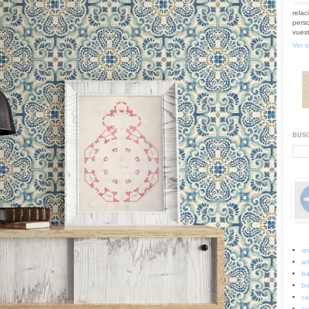
relac
perso
vuest
Ver t
BUSC
ar
art
ba
bo
ca
ca