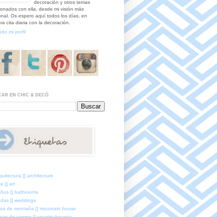
decoración y otros temas
ionados con ella, desde mi visión más
nal. Os espero aquí todos los días, en
ra cita diaria con la decoración.
odo mi perfil
AR EN CHIC & DECÓ
quitectura [] architecture
e [] art
ños [] bathrooms
das [] weddings
sa de montaña [] mountain house
sas de campo [] country houses