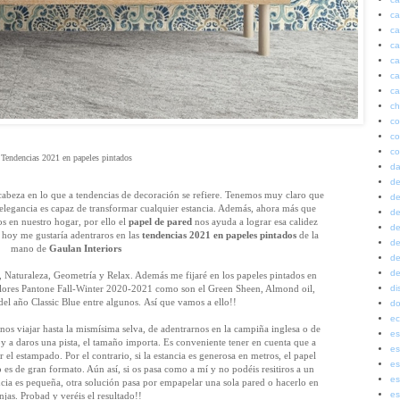
ca
ca
ca
ca
ca
ca
ch
co
co
co
Tendencias 2021 en papeles pintados
da
de
cabeza en lo que a tendencias de decoración se refiere. Tenemos muy claro que
de
 elegancia es capaz de transformar cualquier estancia. Además, ahora más que
de
s en nuestro hogar, por ello el
papel de pared
nos ayuda a lograr esa calidez
de
 hoy me gustaría adentraros en las
tendencias 2021 en papeles pintados
de la
de
mano de
Gaulan Interiors
de
de
eas, Naturaleza, Geometría y Relax. Además
me fijaré en los papeles pintados en
olores Pantone Fall-Winter 2020-2021 como son el Green Sheen, Almond oil,
di
del año Classic Blue entre algunos.
Así que vamos a ello!!
do
ec
rnos viajar hasta la mismísima selva, de adentrarnos en la campiña inglesa o de
es
y a daros una pista, el tamaño importa. E
s conveniente tener en cuenta que a
es
l estampado. Por el contrario, si la estancia es generosa en metros, el papel
es
es de gran formato. Aún así, si os pasa como a mí y no podéis resitiros a un
es
ncia es pequeña, otra solución pasa por empapelar una sola pared o hacerlo en
es
njas. Probad y veréis el resultado!!