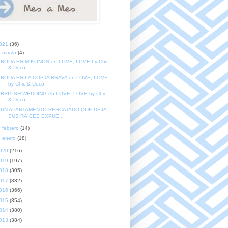
021
(36)
▼
marzo
(4)
BODA EN MIKONOS en LOVE, LOVE by Chic
& Decó
BODA EN LA COSTA BRAVA en LOVE, LOVE
by Chic & Decó
BRITISH WEDDING en LOVE, LOVE by Chic
& Decó
UN APARTAMENTO RESCATADO QUE DEJA
SUS RAICES EXPUE...
►
febrero
(14)
►
enero
(18)
020
(216)
019
(197)
018
(305)
017
(332)
016
(366)
015
(354)
014
(380)
013
(384)