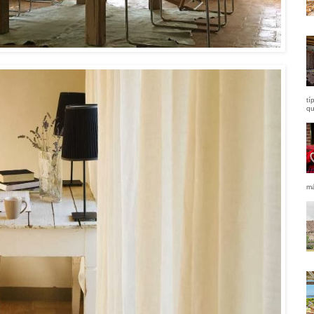
tí
qu
má