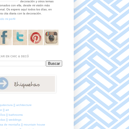
decoración y otros temas
ionados con ella, desde mi visión más
nal. Os espero aquí todos los días, en
ra cita diaria con la decoración.
odo mi perfil
AR EN CHIC & DECÓ
quitectura [] architecture
e [] art
ños [] bathrooms
das [] weddings
sa de montaña [] mountain house