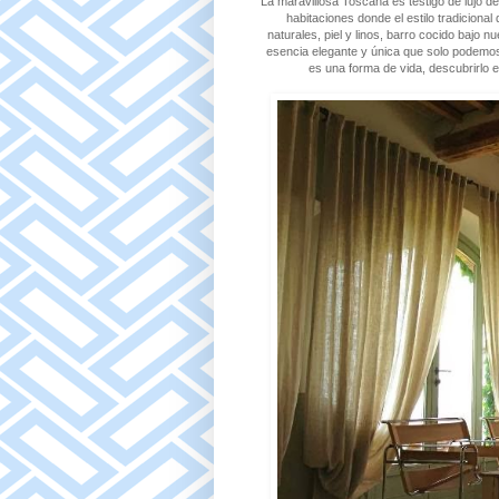
La maravillosa Toscana es testigo de lujo de
habitaciones donde el estilo tradiciona
naturales, piel y linos, barro cocido bajo
esencia elegante y única que solo podemo
es una forma de vida, descubrirlo e