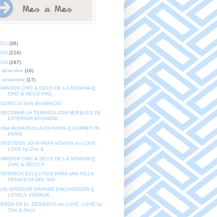
021
(36)
020
(216)
019
(197)
►
diciembre
(16)
▼
noviembre
(17)
IMAGEN CHIC & DECO DE LA SEMANA []
CHIC & DECO PHO...
CONTI DI SAN BONIFACIO
DECORAR LA TERRAZA CON MUEBLES DE
EXTERIOR ECONOMI...
UNA BUHARDILLA EN PARIS [] GARRET IN
PARIS
VESTIDOS JOYA PARA NOVIAS en LOVE,
LOVE by Chic & ...
IMAGEN CHIC & DECO DE LA SEMANA []
CHIC & DECO P...
INTERIOR ECLECTICO PARA UNA VILLA
FRANCESA DEL SIG...
UN INTERIOR VINTAGE ENCANTADOR []
LOVELY VINTAGE...
BODA EN EL DESIERTO en LOVE, LOVE by
Chic & Decó