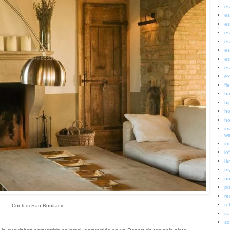
es
es
es
es
es
es
es
es
ex
fi
ha
hi
ho
ho
im
w
in
lof
lá
my
no
pi
re
re
Conti di San Bonifacio
sa
so