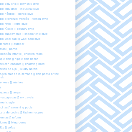
tilo dirty chic [] dirty chic style
tilo industrial [] industrial style
tilo nórdico [] nordic style
tilo provenzal francés [] french style
tilo retro [] retro style
tilo rústico [] country style
tilo shabby chic [] shabby chic style
tilo wabi sabi [] wabi sabi style
teriores [] outdoor
estas [] partys
bitación infantil [] children room
ppie chic [] hippie chic decor
tel con encanto [] charming hotel
teles de lujo [] luxury hotels
agen chic de la semana [] chic photo of the
eek
teriores [] interiors
t
mparas [] lamps
 escapadas [] my travels
retnic style
scinas [] swimming pools
ceta de cocina [] kitchen recipes
formas [] reform
lones [] livingrooms
fás [] sofas