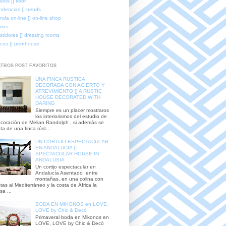
elos [] floor
ndencias [] trends
enda on-line [] on-line shop
rios
stidores [] dressing rooms
icos [] penthouse
TROS POST FAVORITOS
UNA FINCA RUSTICA
DECORADA CON ACIERTO Y
ATREVIMIENTO [] A RUSTIC
HOUSE DECORATED WITH
DARING
Siempre es un placer mostraros
los interiorismos del estudio de
coración de Melian Randolph , si además se
ata de una finca rúst...
UN CORTIJO ESPECTACULAR
EN ANDALUCIA []
SPECTACULAR HOUSE IN
ANDALUSIA
Un cortijo espectacular en
Andalucía Asentado entre
montañas, en una colina con
stas al Mediterráneo y la costa de África la
sa ...
BODA EN MIKONOS en LOVE,
LOVE by Chic & Decó
Primaveral boda en Mikonos en
LOVE, LOVE by Chic & Decó