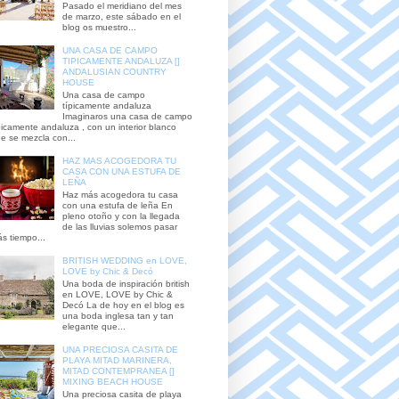
Pasado el meridiano del mes
de marzo, este sábado en el
blog os muestro...
UNA CASA DE CAMPO
TIPICAMENTE ANDALUZA []
ANDALUSIAN COUNTRY
HOUSE
Una casa de campo
típicamente andaluza
Imaginaros una casa de campo
picamente andaluza , con un interior blanco
e se mezcla con...
HAZ MAS ACOGEDORA TU
CASA CON UNA ESTUFA DE
LEÑA
Haz más acogedora tu casa
con una estufa de leña En
pleno otoño y con la llegada
de las lluvias solemos pasar
s tiempo...
BRITISH WEDDING en LOVE,
LOVE by Chic & Decó
Una boda de inspiración british
en LOVE, LOVE by Chic &
Decó La de hoy en el blog es
una boda inglesa tan y tan
elegante que...
UNA PRECIOSA CASITA DE
PLAYA MITAD MARINERA,
MITAD CONTEMPRANEA []
MIXING BEACH HOUSE
Una preciosa casita de playa