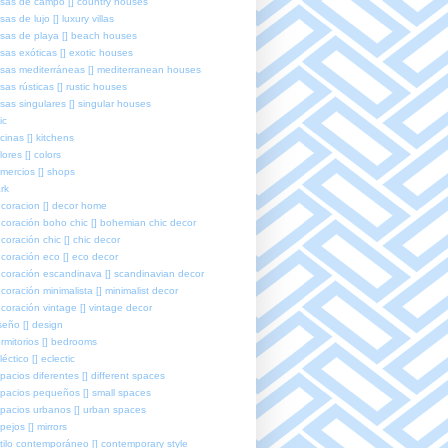
sas de campo [] country houses
sas de lujo [] luxury villas
sas de playa [] beach houses
sas exóticas [] exotic houses
sas mediterráneas [] mediterranean houses
sas rústicas [] rustic houses
sas singulares [] singular houses
ic
cinas [] kitchens
lores [] colors
mercios [] shops
rk
coracion [] decor home
coración boho chic [] bohemian chic decor
coración chic [] chic decor
coración eco [] eco decor
coración escandinava [] scandinavian decor
coración minimalista [] minimalist decor
coración vintage [] vintage decor
seño [] design
rmitorios [] bedrooms
léctico [] eclectic
pacios diferentes [] different spaces
pacios pequeños [] small spaces
pacios urbanos [] urban spaces
pejos [] mirrors
tilo contemporáneo [] contemporary style