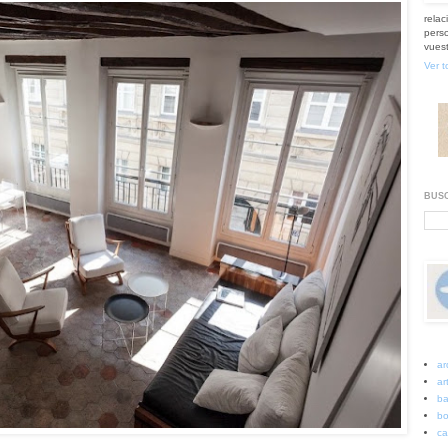
relac
perso
vuest
Ver t
BUSC
ar
art
ba
bo
ca