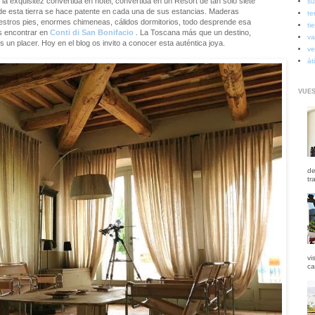
 la exquisitez convertida en hotel, convertida en un Resort de tan solo siete
su
l de esta tierra se hace patente en cada una de sus estancias. Maderas
te
 nuestros pies, enormes chimeneas, cálidos dormitorios, todo desprende esa
ti
s encontrar en
Conti di San Bonifacio
. La Toscana más que un destino,
va
s un placer. Hoy en el blog os invito a conocer esta auténtica joya.
ve
át
VUES
de
tr
vi
ca