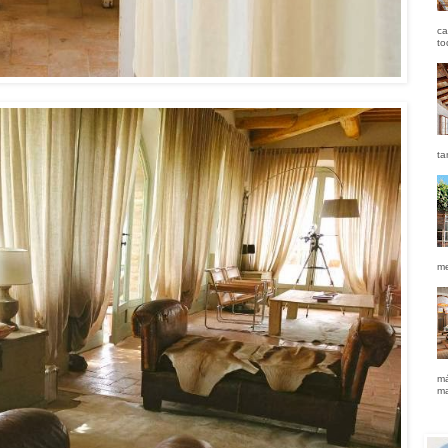
ca
to
ta
me
má
ma