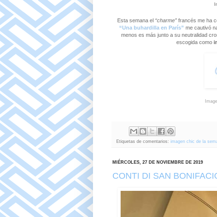
I
Esta semana el
“charme”
francés me ha co
“Una buhardilla en París”
me
cautivó na
menos es más junto a su neutralidad crom
escogida como
i
Image
Etiquetas de comentarios:
imagen chic de la sema
MIÉRCOLES, 27 DE NOVIEMBRE DE 2019
CONTI DI SAN BONIFACI