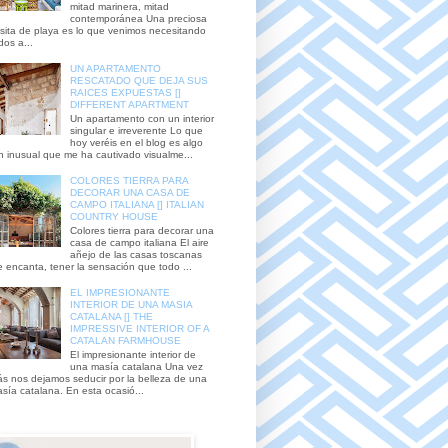
mitad marinera, mitad
contemporánea Una preciosa
sita de playa es lo que venimos necesitando
dos a...
UN APARTAMENTO
RESCATADO QUE DEJA SUS
RAICES EXPUESTAS []
DIFFERENT APARTMENT
Un apartamento con un interior
singular e irreverente Lo que
hoy veréis en el blog es algo
n inusual que me ha cautivado visualme...
COLORES TIERRA PARA
DECORAR UNA CASA DE
CAMPO ITALIANA [] ITALIAN
COUNTRY HOUSE
Colores tierra para decorar una
casa de campo italiana El aire
añejo de las casas toscanas
 encanta, tener la sensación que todo ...
EL IMPRESIONANTE
INTERIOR DE UNA MASIA
CATALANA [] THE
IMPRESSIVE INTERIOR OF A
CATALAN FARMHOUSE
El impresionante interior de
una masía catalana Una vez
s nos dejamos seducir por la belleza de una
sía catalana. En esta ocasió...