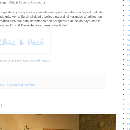
ca
magen Chic & Decó de la semana
ca
ca
nquistado y es que esta vivienda que apareció publicada bajo el título de
ca
da más verla. Su simplicidad y belleza natural, sin grandes añadidos, su
ca
ática hizo que esta instantánea con perspectiva del salón haya sido la
ca
magen Chic & Decó de la semana
. Feliz finde!!
ca
ch
co
co
co
da
de
onefinestay
n con el consentimiento de
de
de
de
de
de
na [] chic photo of the week
de
di
do
ec
O
es
es
es
es
es