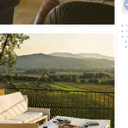
►
2
►
2
▼
2