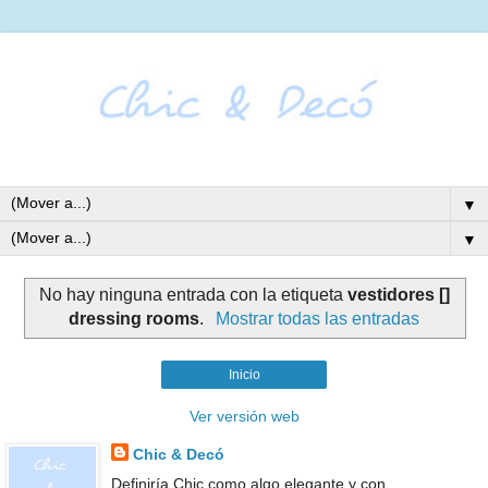
▼
▼
No hay ninguna entrada con la etiqueta
vestidores []
dressing rooms
.
Mostrar todas las entradas
Inicio
Ver versión web
Chic & Decó
Definiría Chic como algo elegante y con