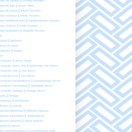
sas de campo [] country houses
sas de lujo [] luxury villas
sas de playa [] beach houses
sas exóticas [] exotic houses
sas mediterráneas [] mediterranean houses
sas rústicas [] rustic houses
sas singulares [] singular houses
ic
cinas [] kitchens
lores [] colors
mercios [] shops
rk
coracion [] decor home
coración boho chic [] bohemian chic decor
coración chic [] chic decor
coración eco [] eco decor
coración escandinava [] scandinavian decor
coración minimalista [] minimalist decor
coración vintage [] vintage decor
seño [] design
rmitorios [] bedrooms
léctico [] eclectic
pacios diferentes [] different spaces
pacios pequeños [] small spaces
pacios urbanos [] urban spaces
pejos [] mirrors
tilo contemporáneo [] contemporary style