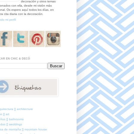
decoración y otros temas
ionados con ella, desde mi visión más
nal. Os espero aquí todos los días, en
ra cita diaria con la decoración.
odo mi perfil
AR EN CHIC & DECÓ
quitectura [] architecture
e [] art
ños [] bathrooms
das [] weddings
sa de montaña [] mountain house