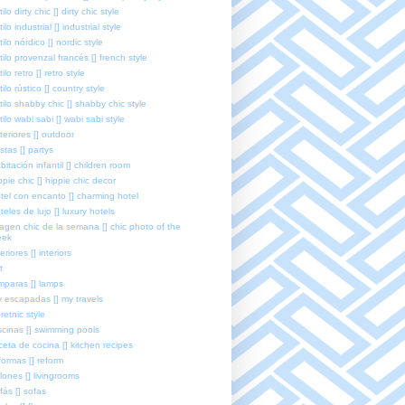
tilo dirty chic [] dirty chic style
tilo industrial [] industrial style
tilo nórdico [] nordic style
tilo provenzal francés [] french style
tilo retro [] retro style
tilo rústico [] country style
tilo shabby chic [] shabby chic style
tilo wabi sabi [] wabi sabi style
teriores [] outdoor
estas [] partys
bitación infantil [] children room
ppie chic [] hippie chic decor
tel con encanto [] charming hotel
teles de lujo [] luxury hotels
agen chic de la semana [] chic photo of the
eek
teriores [] interiors
t
mparas [] lamps
 escapadas [] my travels
retnic style
scinas [] swimming pools
ceta de cocina [] kitchen recipes
formas [] reform
lones [] livingrooms
fás [] sofas