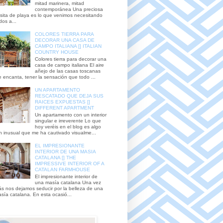
mitad marinera, mitad
contemporánea Una preciosa
sita de playa es lo que venimos necesitando
dos a...
COLORES TIERRA PARA
DECORAR UNA CASA DE
CAMPO ITALIANA [] ITALIAN
COUNTRY HOUSE
Colores tierra para decorar una
casa de campo italiana El aire
añejo de las casas toscanas
 encanta, tener la sensación que todo ...
UN APARTAMENTO
RESCATADO QUE DEJA SUS
RAICES EXPUESTAS []
DIFFERENT APARTMENT
Un apartamento con un interior
singular e irreverente Lo que
hoy veréis en el blog es algo
n inusual que me ha cautivado visualme...
EL IMPRESIONANTE
INTERIOR DE UNA MASIA
CATALANA [] THE
IMPRESSIVE INTERIOR OF A
CATALAN FARMHOUSE
El impresionante interior de
una masía catalana Una vez
s nos dejamos seducir por la belleza de una
sía catalana. En esta ocasió...