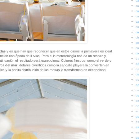
ca
ca
ca
ca
ca
ca
ca
ch
co
co
das
y es que hay que reconocer que en estos casos la primavera es ideal,
co
cidir con época de lluvias. Pero si la meteorología nos da un respiro y
da
inuación el resultado será excepcional. Colores frescos, como el verde y
de
ca del mar
, detalles divertidos como la sandalia playera la convierten en
de
ales y la bonita distribución de las mesas la transforman en excepcional.
de
de
de
de
de
di
do
ec
es
es
es
es
es