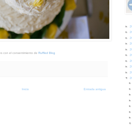
►
2
►
2
►
2
►
2
►
2
s con el consentimiento de
Ruffled Blog
►
2
►
2
►
2
►
2
▼
2
Inicio
Entrada antigua