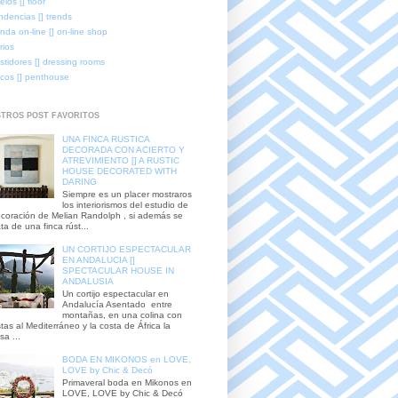
elos [] floor
ndencias [] trends
enda on-line [] on-line shop
rios
stidores [] dressing rooms
icos [] penthouse
TROS POST FAVORITOS
UNA FINCA RUSTICA
DECORADA CON ACIERTO Y
ATREVIMIENTO [] A RUSTIC
HOUSE DECORATED WITH
DARING
Siempre es un placer mostraros
los interiorismos del estudio de
coración de Melian Randolph , si además se
ata de una finca rúst...
UN CORTIJO ESPECTACULAR
EN ANDALUCIA []
SPECTACULAR HOUSE IN
ANDALUSIA
Un cortijo espectacular en
Andalucía Asentado entre
montañas, en una colina con
stas al Mediterráneo y la costa de África la
sa ...
BODA EN MIKONOS en LOVE,
LOVE by Chic & Decó
Primaveral boda en Mikonos en
LOVE, LOVE by Chic & Decó