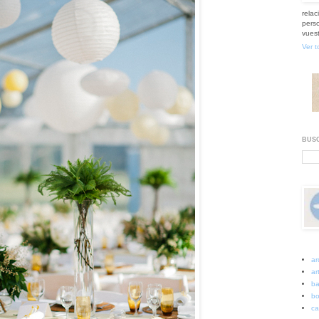
relac
perso
vuest
Ver t
BUSC
ar
art
ba
bo
ca