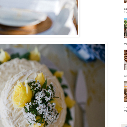
ca
to
me
ta
má
ma