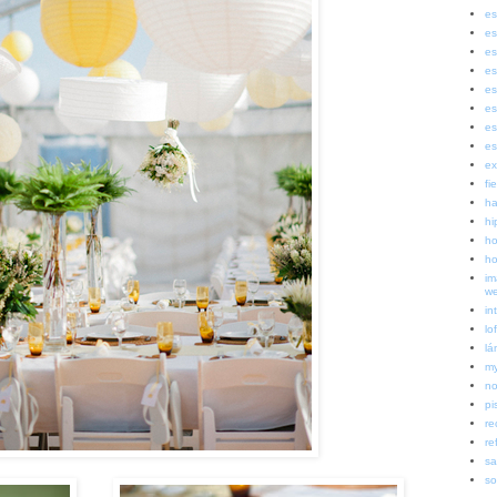
es
es
es
es
es
es
es
es
ex
fi
ha
hi
ho
ho
im
w
in
lof
lá
my
no
pi
re
re
sa
so