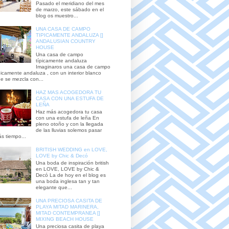
Pasado el meridiano del mes
de marzo, este sábado en el
blog os muestro...
UNA CASA DE CAMPO
TIPICAMENTE ANDALUZA []
ANDALUSIAN COUNTRY
HOUSE
Una casa de campo
típicamente andaluza
Imaginaros una casa de campo
picamente andaluza , con un interior blanco
e se mezcla con...
HAZ MAS ACOGEDORA TU
CASA CON UNA ESTUFA DE
LEÑA
Haz más acogedora tu casa
con una estufa de leña En
pleno otoño y con la llegada
de las lluvias solemos pasar
s tiempo...
BRITISH WEDDING en LOVE,
LOVE by Chic & Decó
Una boda de inspiración british
en LOVE, LOVE by Chic &
Decó La de hoy en el blog es
una boda inglesa tan y tan
elegante que...
UNA PRECIOSA CASITA DE
PLAYA MITAD MARINERA,
MITAD CONTEMPRANEA []
MIXING BEACH HOUSE
Una preciosa casita de playa