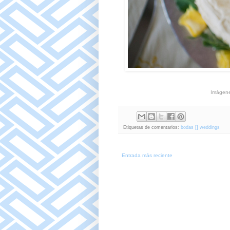
Imágene
Etiquetas de comentarios:
bodas [] weddings
Entrada más reciente