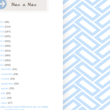
021
(36)
020
(216)
019
(197)
018
(305)
017
(332)
016
(366)
015
(354)
014
(380)
013
(384)
012
(358)
►
diciembre
(31)
►
noviembre
(29)
►
octubre
(33)
►
septiembre
(30)
►
agosto
(33)
►
julio
(35)
►
junio
(29)
▼
mayo
(27)
UNA CASA CON ATREZZOS DE LA FIRMA
LEXINGTON [] AB...