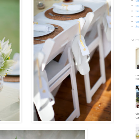
su
te
ti
va
ve
át
VUES
de
tr
vi
ca