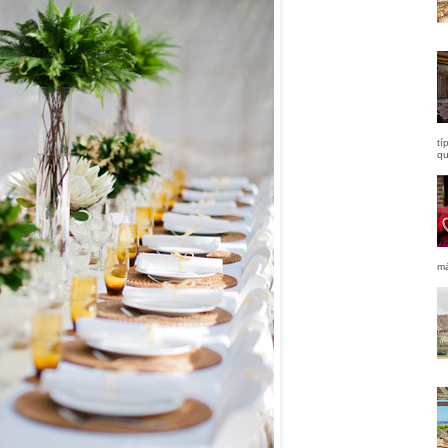
tí
qu
má