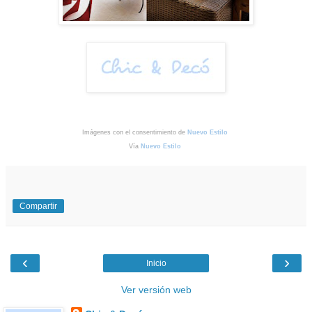
Imágenes con el consentimiento de
Nuevo Estilo
Vía
Nuevo Estilo
Compartir
‹
›
Inicio
Ver versión web