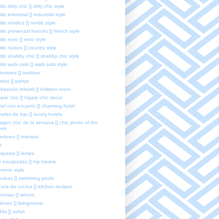
tilo dirty chic [] dirty chic style
tilo industrial [] industrial style
tilo nórdico [] nordic style
tilo provenzal francés [] french style
tilo retro [] retro style
tilo rústico [] country style
tilo shabby chic [] shabby chic style
tilo wabi sabi [] wabi sabi style
teriores [] outdoor
estas [] partys
bitación infantil [] children room
ppie chic [] hippie chic decor
tel con encanto [] charming hotel
teles de lujo [] luxury hotels
agen chic de la semana [] chic photo of the
eek
teriores [] interiors
t
mparas [] lamps
 escapadas [] my travels
retnic style
scinas [] swimming pools
ceta de cocina [] kitchen recipes
formas [] reform
lones [] livingrooms
fás [] sofas