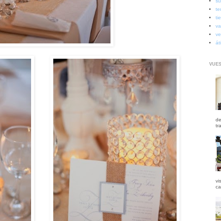
su
te
ti
va
ve
át
VUES
de
tr
vi
ca