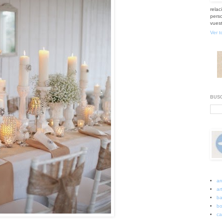
relac
perso
vuest
Ver t
BUSC
ar
art
ba
bo
ca