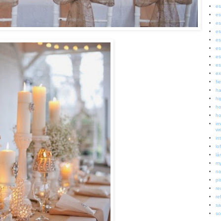
es
es
es
es
es
es
es
es
ex
fi
ha
hi
ho
ho
im
w
in
lof
lá
my
no
pi
re
re
sa
so