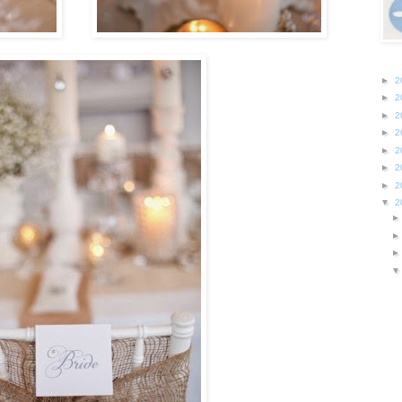
►
2
►
2
►
2
►
2
►
2
►
2
►
2
▼
2