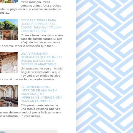
mitad marinera, mitad
contemporánea Una preciosa
sita de playa es lo que venimos necesitando
dos a...
COLORES TIERRA PARA
DECORAR UNA CASA DE
CAMPO ITALIANA [] ITALIAN
COUNTRY HOUSE
Colores tierra para decorar una
casa de campo italiana El aire
añejo de las casas toscanas
 encanta, tener la sensación que todo ...
UN APARTAMENTO
RESCATADO QUE DEJA SUS
RAICES EXPUESTAS []
DIFFERENT APARTMENT
Un apartamento con un interior
singular e irreverente Lo que
hoy veréis en el blog es algo
n inusual que me ha cautivado visualme...
EL IMPRESIONANTE
INTERIOR DE UNA MASIA
CATALANA [] THE
IMPRESSIVE INTERIOR OF A
CATALAN FARMHOUSE
El impresionante interior de
una masía catalana Una vez
s nos dejamos seducir por la belleza de una
sía catalana. En esta ocasió...