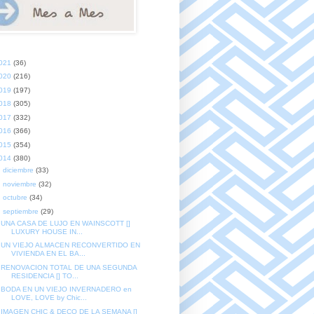
021
(36)
020
(216)
019
(197)
018
(305)
017
(332)
016
(366)
015
(354)
014
(380)
►
diciembre
(33)
►
noviembre
(32)
►
octubre
(34)
▼
septiembre
(29)
UNA CASA DE LUJO EN WAINSCOTT []
LUXURY HOUSE IN...
UN VIEJO ALMACEN RECONVERTIDO EN
VIVIENDA EN EL BA...
RENOVACION TOTAL DE UNA SEGUNDA
RESIDENCIA [] TO...
BODA EN UN VIEJO INVERNADERO en
LOVE, LOVE by Chic...
IMAGEN CHIC & DECO DE LA SEMANA []