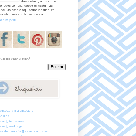
decoración y otros temas
ionados con ella, desde mi visión más
nal. Os espero aquí todos los días, en
ra cita diaria con la decoración.
odo mi perfil
AR EN CHIC & DECÓ
quitectura [] architecture
e [] art
ños [] bathrooms
das [] weddings
sa de montaña [] mountain house