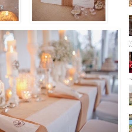
tí
qu
má