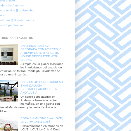
elos [] floor
ndencias [] trends
enda on-line [] on-line shop
rios
stidores [] dressing rooms
icos [] penthouse
TROS POST FAVORITOS
UNA FINCA RUSTICA
DECORADA CON ACIERTO Y
ATREVIMIENTO [] A RUSTIC
HOUSE DECORATED WITH
DARING
Siempre es un placer mostraros
los interiorismos del estudio de
coración de Melian Randolph , si además se
ata de una finca rúst...
UN CORTIJO ESPECTACULAR
EN ANDALUCIA []
SPECTACULAR HOUSE IN
ANDALUSIA
Un cortijo espectacular en
Andalucía Asentado entre
montañas, en una colina con
stas al Mediterráneo y la costa de África la
sa ...
BODA EN MIKONOS en LOVE,
LOVE by Chic & Decó
Primaveral boda en Mikonos en
LOVE, LOVE by Chic & Decó