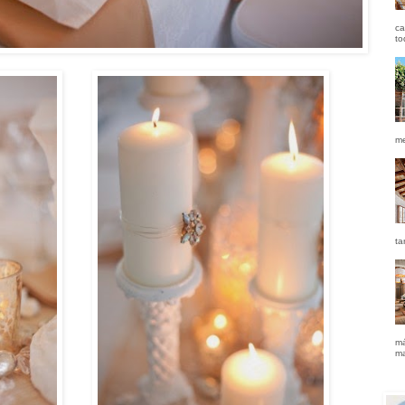
ca
to
me
ta
má
ma