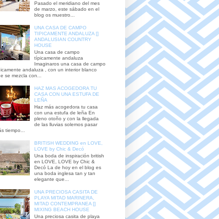
Pasado el meridiano del mes
de marzo, este sábado en el
blog os muestro...
UNA CASA DE CAMPO
TIPICAMENTE ANDALUZA []
ANDALUSIAN COUNTRY
HOUSE
Una casa de campo
típicamente andaluza
Imaginaros una casa de campo
picamente andaluza , con un interior blanco
e se mezcla con...
HAZ MAS ACOGEDORA TU
CASA CON UNA ESTUFA DE
LEÑA
Haz más acogedora tu casa
con una estufa de leña En
pleno otoño y con la llegada
de las lluvias solemos pasar
s tiempo...
BRITISH WEDDING en LOVE,
LOVE by Chic & Decó
Una boda de inspiración british
en LOVE, LOVE by Chic &
Decó La de hoy en el blog es
una boda inglesa tan y tan
elegante que...
UNA PRECIOSA CASITA DE
PLAYA MITAD MARINERA,
MITAD CONTEMPRANEA []
MIXING BEACH HOUSE
Una preciosa casita de playa