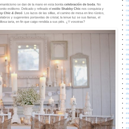
ca
 romanticismo se dan de la mano en esta bonita
celebración de boda
. No
ca
onito estilismo. Delicado y refinado el
estilo Shabby Chic
nos conquista y
ca
y Chic & Decó
. Los lazos de las silllas, el camino de mesa en lino rústico,
ca
abros y sugerentes portavelas de cristal, la tenue luz se sus llamas, el
ca
villosa tarta, en fin que caigo rendida a sus piés. ¿Y vosotras?
ca
ca
ch
co
co
co
da
de
de
de
de
de
de
de
di
do
ec
es
es
es
es
es