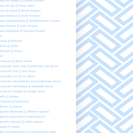
sas de campo [] country houses
sas de lujo [] luxury villas
sas de playa [] beach houses
sas exóticas [] exotic houses
sas mediterráneas [] mediterranean houses
sas rústicas [] rustic houses
sas singulares [] singular houses
ic
cinas [] kitchens
lores [] colors
mercios [] shops
rk
coracion [] decor home
coración boho chic [] bohemian chic decor
coración chic [] chic decor
coración eco [] eco decor
coración escandinava [] scandinavian decor
coración minimalista [] minimalist decor
coración vintage [] vintage decor
seño [] design
rmitorios [] bedrooms
léctico [] eclectic
pacios diferentes [] different spaces
pacios pequeños [] small spaces
pacios urbanos [] urban spaces
pejos [] mirrors
tilo contemporáneo [] contemporary style