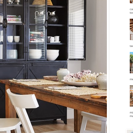
ca
to
ta
me
má
ma