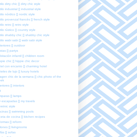
tilo dirty chic [] dirty chic style
tilo industrial [] industrial style
tilo nórdico [] nordic style
tilo provenzal francés [] french style
tilo retro [] retro style
tilo rústico [] country style
tilo shabby chic [] shabby chic style
tilo wabi sabi [] wabi sabi style
teriores [] outdoor
estas [] partys
bitación infantil [] children room
ppie chic [] hippie chic decor
tel con encanto [] charming hotel
teles de lujo [] luxury hotels
agen chic de la semana [] chic photo of the
eek
teriores [] interiors
t
mparas [] lamps
 escapadas [] my travels
retnic style
scinas [] swimming pools
ceta de cocina [] kitchen recipes
formas [] reform
lones [] livingrooms
fás [] sofas