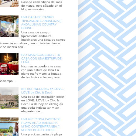
Pasado el meridiano del mes
de marzo, este sábado en el
blog os muestro...
UNA CASA DE CAMPO
TIPICAMENTE ANDALUZA []
ANDALUSIAN COUNTRY
HOUSE
Una casa de campo
típicamente andaluza
Imaginaros una casa de campo
picamente andaluza , con un interior blanco
e se mezcla con...
HAZ MAS ACOGEDORA TU
CASA CON UNA ESTUFA DE
LEÑA
Haz más acogedora tu casa
con una estufa de leña En
pleno otoño y con la llegada
de las lluvias solemos pasar
s tiempo...
BRITISH WEDDING en LOVE,
LOVE by Chic & Decó
Una boda de inspiración british
en LOVE, LOVE by Chic &
Decó La de hoy en el blog es
una boda inglesa tan y tan
elegante que...
UNA PRECIOSA CASITA DE
PLAYA MITAD MARINERA,
MITAD CONTEMPRANEA []
MIXING BEACH HOUSE
Una preciosa casita de playa