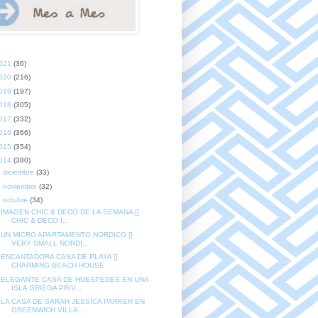
021
(36)
020
(216)
019
(197)
018
(305)
017
(332)
016
(366)
015
(354)
014
(380)
►
diciembre
(33)
►
noviembre
(32)
▼
octubre
(34)
IMAGEN CHIC & DECO DE LA SEMANA []
CHIC & DECO I...
UN MICRO APARTAMENTO NORDICO []
VERY SMALL NORDI...
ENCANTADORA CASA DE PLAYA []
CHARMING BEACH HOUSE
ELEGANTE CASA DE HUESPEDES EN UNA
ISLA GRIEGA PRIV...
LA CASA DE SARAH JESSICA PARKER EN
GREENWICH VILLA...