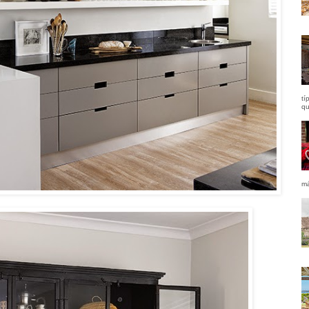
tí
qu
má