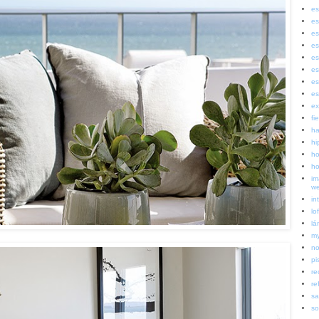
es
es
es
es
es
es
es
es
ex
fi
ha
hi
ho
ho
im
w
in
lof
lá
my
no
pi
re
re
sa
so