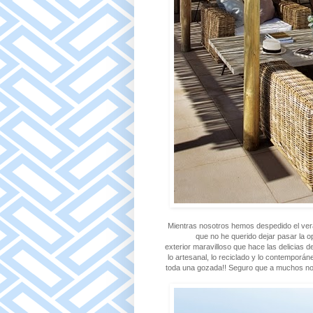
Mientras nosotros hemos despedido el vera
que no he querido dejar pasar la 
exterior maravilloso que hace las delicias d
lo artesanal, lo reciclado y lo contemporá
toda una gozada!! Seguro que a muchos nos