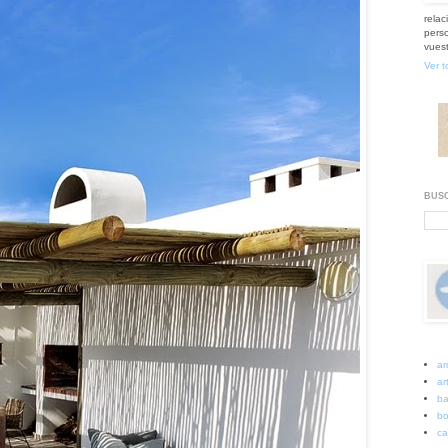
relac
perso
vuest
Ver t
BUSC
ar
art
ba
bo
ca