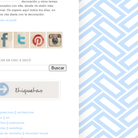
decoración y otros temas
ionados con ella, desde mi visión más
nal. Os espero aquí todos los días, en
ra cita diaria con la decoración.
odo mi perfil
AR EN CHIC & DECÓ
quitectura [] architecture
e [] art
ños [] bathrooms
das [] weddings
sa de montaña [] mountain house