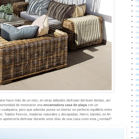
ca
ca
ca
ca
ca
ca
ca
ch
co
co
co
da
de
de
de
de
de
de
de
no hace más de un mes, en otras latitudes disfrutan del buen tiempo, así
di
oportunidad de mostraros una
encantadora casa de playa
con un
do
e cualquiera, pero que además posee un interior en perfecto equilibrio entre
ec
neo. Tejidos frescos, maderas naturales y decapadas, hierro, bambú, en fin
es
 apetecería disfrutar durante unos días de una casa cono esta ¿verdad?
es
es
es
es