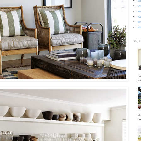
su
te
ti
va
ve
át
VUES
de
tr
vi
ca