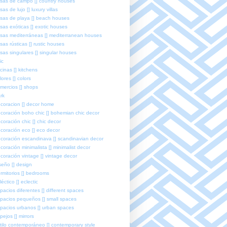
sas de campo [] country houses
sas de lujo [] luxury villas
sas de playa [] beach houses
sas exóticas [] exotic houses
sas mediterráneas [] mediterranean houses
sas rústicas [] rustic houses
sas singulares [] singular houses
ic
cinas [] kitchens
lores [] colors
mercios [] shops
rk
coracion [] decor home
coración boho chic [] bohemian chic decor
coración chic [] chic decor
coración eco [] eco decor
coración escandinava [] scandinavian decor
coración minimalista [] minimalist decor
coración vintage [] vintage decor
seño [] design
rmitorios [] bedrooms
léctico [] eclectic
pacios diferentes [] different spaces
pacios pequeños [] small spaces
pacios urbanos [] urban spaces
pejos [] mirrors
tilo contemporáneo [] contemporary style