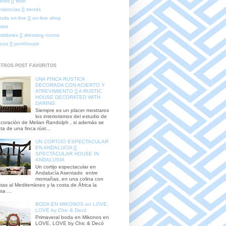
elos [] floor
ndencias [] trends
enda on-line [] on-line shop
rios
stidores [] dressing rooms
icos [] penthouse
TROS POST FAVORITOS
UNA FINCA RUSTICA
DECORADA CON ACIERTO Y
ATREVIMIENTO [] A RUSTIC
HOUSE DECORATED WITH
DARING
Siempre es un placer mostraros
los interiorismos del estudio de
coración de Melian Randolph , si además se
ata de una finca rúst...
UN CORTIJO ESPECTACULAR
EN ANDALUCIA []
SPECTACULAR HOUSE IN
ANDALUSIA
Un cortijo espectacular en
Andalucía Asentado entre
montañas, en una colina con
stas al Mediterráneo y la costa de África la
sa ...
BODA EN MIKONOS en LOVE,
LOVE by Chic & Decó
Primaveral boda en Mikonos en
LOVE, LOVE by Chic & Decó