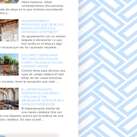
mitad marinera, mitad
contemporánea Una preciosa
sita de playa es lo que venimos necesitando
dos a...
UN APARTAMENTO
RESCATADO QUE DEJA SUS
RAICES EXPUESTAS []
DIFFERENT APARTMENT
Un apartamento con un interior
singular e irreverente Lo que
hoy veréis en el blog es algo
n inusual que me ha cautivado visualme...
COLORES TIERRA PARA
DECORAR UNA CASA DE
CAMPO ITALIANA [] ITALIAN
COUNTRY HOUSE
Colores tierra para decorar una
casa de campo italiana El aire
añejo de las casas toscanas
 encanta, tener la sensación que todo ...
EL IMPRESIONANTE
INTERIOR DE UNA MASIA
CATALANA [] THE
IMPRESSIVE INTERIOR OF A
CATALAN FARMHOUSE
El impresionante interior de
una masía catalana Una vez
s nos dejamos seducir por la belleza de una
sía catalana. En esta ocasió...