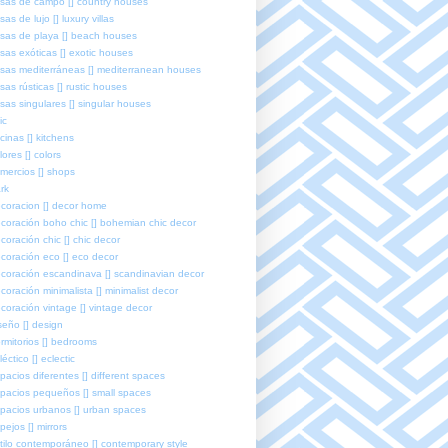
sas de campo [] country houses
sas de lujo [] luxury villas
sas de playa [] beach houses
sas exóticas [] exotic houses
sas mediterráneas [] mediterranean houses
sas rústicas [] rustic houses
sas singulares [] singular houses
ic
cinas [] kitchens
lores [] colors
mercios [] shops
rk
coracion [] decor home
coración boho chic [] bohemian chic decor
coración chic [] chic decor
coración eco [] eco decor
coración escandinava [] scandinavian decor
coración minimalista [] minimalist decor
coración vintage [] vintage decor
seño [] design
rmitorios [] bedrooms
léctico [] eclectic
pacios diferentes [] different spaces
pacios pequeños [] small spaces
pacios urbanos [] urban spaces
pejos [] mirrors
tilo contemporáneo [] contemporary style