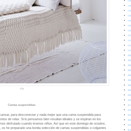
ca
ca
ca
ca
ca
ca
ca
ch
co
co
co
da
de
de
de
de
de
de
vía
de
di
do
ec
Camas suspendidas
es
ansar, para desconectar y nada mejor que una cama suspendida para
es
os de relax. Si lo pensamos bien resultan ideales y se inspiran en los
es
emos disfrutado cuando éramos niños. Así que en este domingo de octubre,
es
po, os he preparado una bonita selección de camas suspendidas o colgantes
es