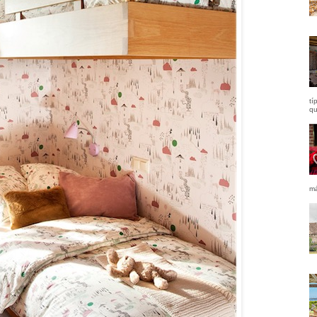
tí
qu
má