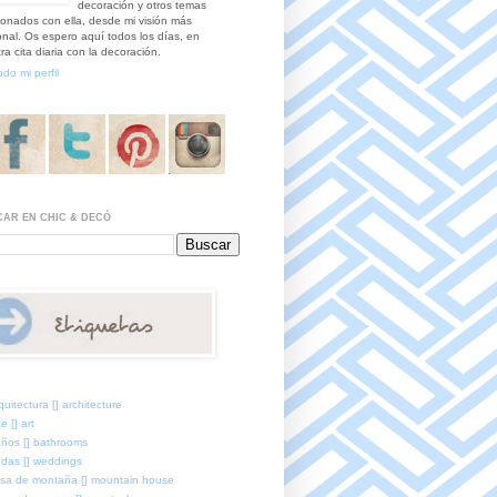
decoración y otros temas
ionados con ella, desde mi visión más
nal. Os espero aquí todos los días, en
ra cita diaria con la decoración.
odo mi perfil
AR EN CHIC & DECÓ
quitectura [] architecture
e [] art
ños [] bathrooms
das [] weddings
sa de montaña [] mountain house