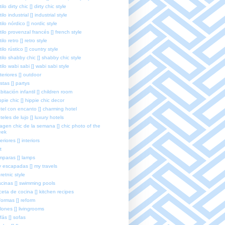
tilo dirty chic [] dirty chic style
tilo industrial [] industrial style
tilo nórdico [] nordic style
tilo provenzal francés [] french style
tilo retro [] retro style
tilo rústico [] country style
tilo shabby chic [] shabby chic style
tilo wabi sabi [] wabi sabi style
teriores [] outdoor
estas [] partys
bitación infantil [] children room
ppie chic [] hippie chic decor
tel con encanto [] charming hotel
teles de lujo [] luxury hotels
agen chic de la semana [] chic photo of the
eek
teriores [] interiors
t
mparas [] lamps
 escapadas [] my travels
retnic style
scinas [] swimming pools
ceta de cocina [] kitchen recipes
formas [] reform
lones [] livingrooms
fás [] sofas