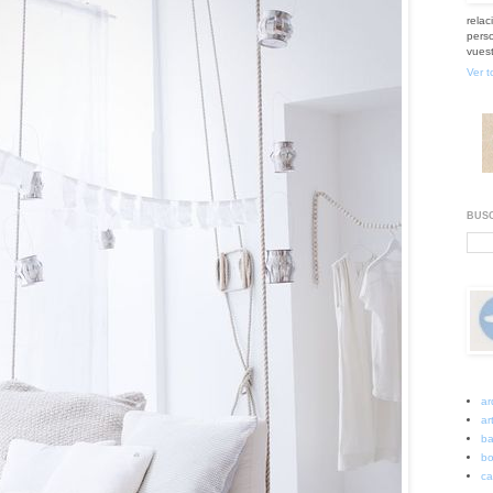
relac
perso
vuest
Ver t
BUSC
ar
art
ba
bo
ca