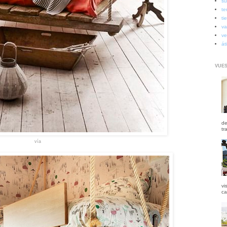
su
te
ti
va
ve
át
VUES
de
tr
vía
vi
ca