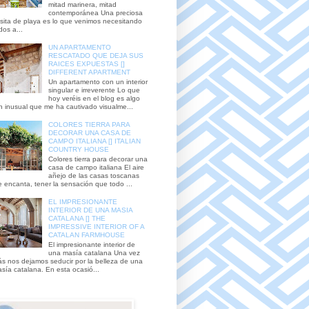
mitad marinera, mitad
contemporánea Una preciosa
sita de playa es lo que venimos necesitando
dos a...
UN APARTAMENTO
RESCATADO QUE DEJA SUS
RAICES EXPUESTAS []
DIFFERENT APARTMENT
Un apartamento con un interior
singular e irreverente Lo que
hoy veréis en el blog es algo
n inusual que me ha cautivado visualme...
COLORES TIERRA PARA
DECORAR UNA CASA DE
CAMPO ITALIANA [] ITALIAN
COUNTRY HOUSE
Colores tierra para decorar una
casa de campo italiana El aire
añejo de las casas toscanas
 encanta, tener la sensación que todo ...
EL IMPRESIONANTE
INTERIOR DE UNA MASIA
CATALANA [] THE
IMPRESSIVE INTERIOR OF A
CATALAN FARMHOUSE
El impresionante interior de
una masía catalana Una vez
s nos dejamos seducir por la belleza de una
sía catalana. En esta ocasió...