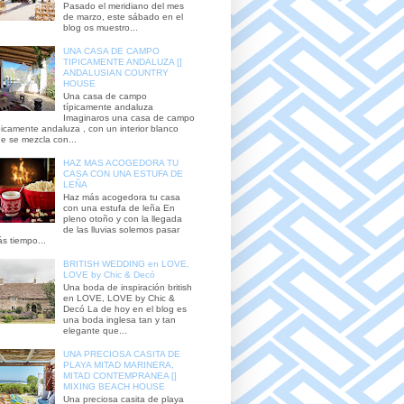
Pasado el meridiano del mes
de marzo, este sábado en el
blog os muestro...
UNA CASA DE CAMPO
TIPICAMENTE ANDALUZA []
ANDALUSIAN COUNTRY
HOUSE
Una casa de campo
típicamente andaluza
Imaginaros una casa de campo
picamente andaluza , con un interior blanco
e se mezcla con...
HAZ MAS ACOGEDORA TU
CASA CON UNA ESTUFA DE
LEÑA
Haz más acogedora tu casa
con una estufa de leña En
pleno otoño y con la llegada
de las lluvias solemos pasar
s tiempo...
BRITISH WEDDING en LOVE,
LOVE by Chic & Decó
Una boda de inspiración british
en LOVE, LOVE by Chic &
Decó La de hoy en el blog es
una boda inglesa tan y tan
elegante que...
UNA PRECIOSA CASITA DE
PLAYA MITAD MARINERA,
MITAD CONTEMPRANEA []
MIXING BEACH HOUSE
Una preciosa casita de playa