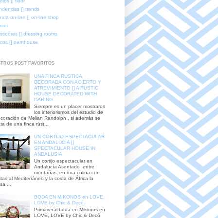
elos [] floor
ndencias [] trends
enda on-line [] on-line shop
rios
stidores [] dressing rooms
icos [] penthouse
TROS POST FAVORITOS
UNA FINCA RUSTICA
DECORADA CON ACIERTO Y
ATREVIMIENTO [] A RUSTIC
HOUSE DECORATED WITH
DARING
Siempre es un placer mostraros
los interiorismos del estudio de
coración de Melian Randolph , si además se
ata de una finca rúst...
UN CORTIJO ESPECTACULAR
EN ANDALUCIA []
SPECTACULAR HOUSE IN
ANDALUSIA
Un cortijo espectacular en
Andalucía Asentado entre
montañas, en una colina con
stas al Mediterráneo y la costa de África la
sa ...
BODA EN MIKONOS en LOVE,
LOVE by Chic & Decó
Primaveral boda en Mikonos en
LOVE, LOVE by Chic & Decó