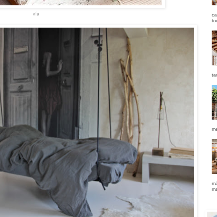
vía
ca
to
ta
me
má
ma