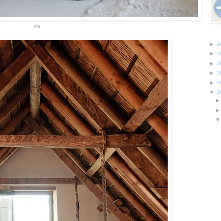
vía
►
2
►
2
►
2
►
2
►
2
▼
2