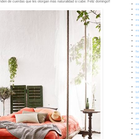
en de cuerdas que les otorgan más naturalidad si cabe. Feliz domingo!!
es
es
es
es
es
es
es
es
ex
fi
ha
hi
ho
ho
im
w
in
lof
lá
my
no
pi
re
re
sa
so