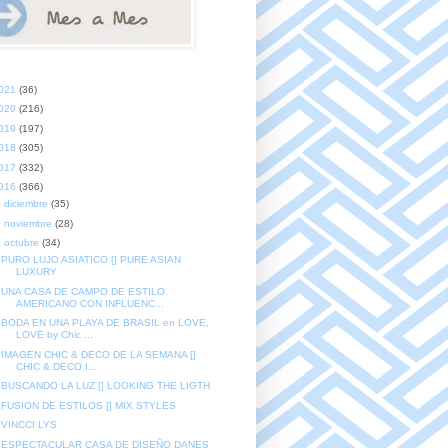
021
(36)
020
(216)
019
(197)
018
(305)
017
(332)
016
(366)
►
diciembre
(35)
►
noviembre
(28)
▼
octubre
(34)
PURO LUJO ASIATICO [] PURE ASIAN
LUXURY
UNA CASA DE CAMPO DE ESTILO
AMERICANO CON INFLUENC...
BODA EN UNA PLAYA DE BRASIL en LOVE,
LOVE by Chic ...
IMAGEN CHIC & DECO DE LA SEMANA []
CHIC & DECO I...
BUSCANDO LA LUZ [] LOOKING THE LIGTH
FUSION DE ESTILOS [] MIX STYLES
VINCCI LYS
ESPECTACULAR CASA DE DISEÑO DANES