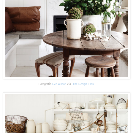
Fotografía
Eve Wilson
vía
The Design Files