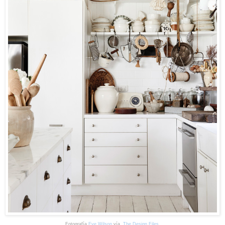
Fotografía
Eve Wilson
vía
The Design Files