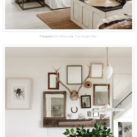
Fotografía
Eve Wilson
vía
The Design Files