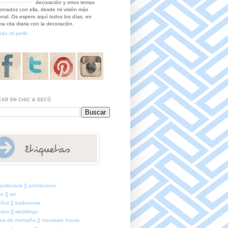
decoración y otros temas
ionados con ella, desde mi visión más
nal. Os espero aquí todos los días, en
ra cita diaria con la decoración.
odo mi perfil
AR EN CHIC & DECÓ
quitectura [] architecture
e [] art
ños [] bathrooms
das [] weddings
sa de montaña [] mountain house