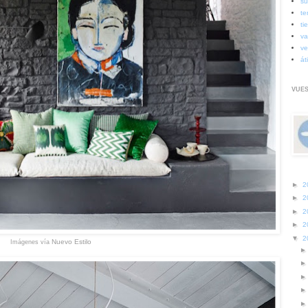
su
te
ti
va
ve
át
VUES
►
2
►
2
►
2
►
2
▼
2
Nuevo Estilo
Imágenes vía