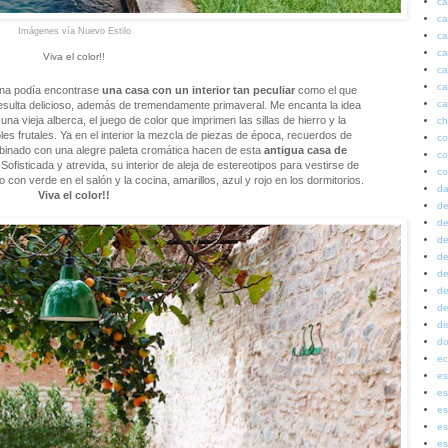
ca
ca
Imágenes vía
Nuevo Estilo
ca
ca
Viva el color!!
ca
ca
iana podía encontrase
una casa con un interior tan peculiar
como el que
ca
 resulta delicioso, además de tremendamente primaveral. Me encanta la idea
na vieja alberca, el juego de color que imprimen las sillas de hierro y la
ch
oles frutales. Ya en el interior la mezcla de piezas de época, recuerdos de
co
binado con una alegre paleta cromática hacen de esta
antigua casa de
co
Sofisticada y atrevida, su interior de aleja de estereotipos para vestirse de
co
con verde en el salón y la cocina, amarillos, azul y rojo en los dormitorios.
da
Viva el color!!
de
de
de
de
de
de
de
di
do
ec
es
es
es
es
es