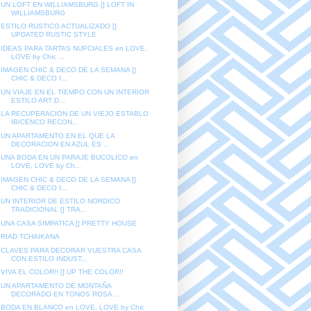
UN LOFT EN WILLIAMSBURG [] LOFT IN
WILLIAMSBURG
ESTILO RUSTICO ACTUALIZADO []
UPDATED RUSTIC STYLE
IDEAS PARA TARTAS NUPCIALES en LOVE,
LOVE by Chic ...
IMAGEN CHIC & DECO DE LA SEMANA []
CHIC & DECO I...
UN VIAJE EN EL TIEMPO CON UN INTERIOR
ESTILO ART D...
LA RECUPERACION DE UN VIEJO ESTABLO
IBICENCO RECON...
UN APARTAMENTO EN EL QUE LA
DECORACION EN AZUL ES ...
UNA BODA EN UN PARAJE BUCOLICO en
LOVE, LOVE by Ch...
IMAGEN CHIC & DECO DE LA SEMANA []
CHIC & DECO I...
UN INTERIOR DE ESTILO NORDICO
TRADICIONAL [] TRA...
UNA CASA SIMPATICA [] PRETTY HOUSE
RIAD TCHAIKANA
CLAVES PARA DECORAR VUESTRA CASA
CON ESTILO INDUST...
VIVA EL COLOR!! [] UP THE COLOR!!
UN APARTAMENTO DE MONTAÑA
DECORADO EN TONOS ROSA ...
BODA EN BLANCO en LOVE, LOVE by Chic