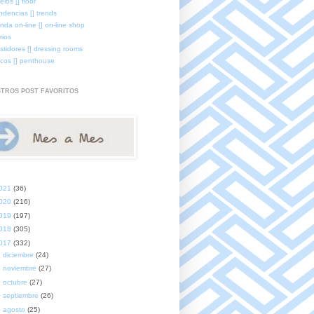
elos [] floor
ndencias [] trends
enda on-line [] on-line shop
rios
stidores [] dressing rooms
icos [] penthouse
TROS POST FAVORITOS
021
(36)
020
(216)
019
(197)
018
(305)
017
(332)
►
diciembre
(24)
►
noviembre
(27)
►
octubre
(27)
►
septiembre
(26)
►
agosto
(25)