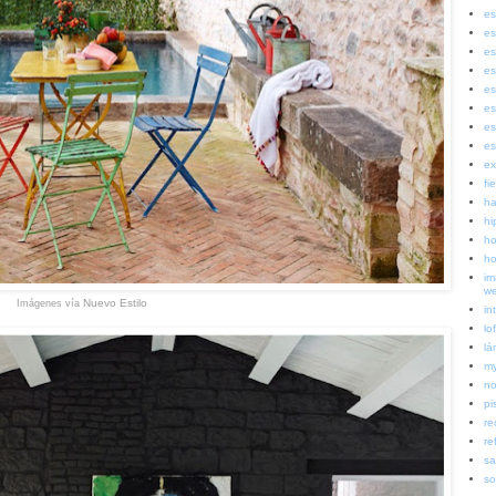
es
es
es
es
es
es
es
es
ex
fi
ha
hi
ho
ho
im
w
Nuevo Estilo
Imágenes vía
in
lof
lá
my
no
pi
re
re
sa
so