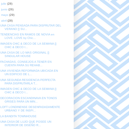
►
julio
(28)
►
junio
(26)
►
mayo
(29)
▼
abril
(28)
UNA CASA PENSADA PARA DISFRUTAR DEL
VERANO [] SU...
TENDENCIAS EN RAMOS DE NOVIA en
LOVE, LOVE by Chic...
IMAGEN CHIC & DECO DE LA SEMANA []
CHIC & DECO I...
UNA CASA DE LO MAS ORIGINAL []
SINGULAR HOUSE
FACHADAS, CONSEJOS A TENER EN
CUENTA PARA SU REHAB...
UNA VIVIENDA REFORMADA UBICADA EN
UN EDIFICIO DE L...
UNA SEGUNDA RESIDENCIA PERFECTA
PARA DISFRUTARLA T...
IMAGEN CHIC & DECO DE LA SEMANA []
CHIC & DECO I...
DECORACION ESCANDINAVA EN TONOS
GRISES PARA UN MIN...
LOFT LONDINENSE DESENFADADAMENTE
URBANO Y DE INSPI...
LA BANDITA TOWNHOUSE
UNA CASA DE LUJO QUE POSEE UN
INTERIOR DE DISEÑO R...