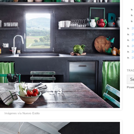
►
2
►
2
►
2
►
2
►
2
►
2
TRAD
Powe
Nuevo Estilo
Imágenes vía