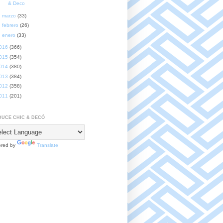
& Deco
►
marzo
(33)
►
febrero
(26)
►
enero
(33)
016
(366)
015
(354)
014
(380)
013
(384)
012
(358)
011
(201)
UCE CHIC & DECÓ
red by
Translate