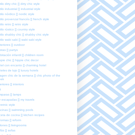
tilo dirty chic [] dirty chic style
tilo industrial [] industrial style
tilo nórdico [] nordic style
tilo provenzal francés [] french style
tilo retro [] retro style
tilo rústico [] country style
tilo shabby chic [] shabby chic style
tilo wabi sabi [] wabi sabi style
teriores [] outdoor
estas [] partys
bitación infantil [] children room
ppie chic [] hippie chic decor
tel con encanto [] charming hotel
teles de lujo [] luxury hotels
agen chic de la semana [] chic photo of the
eek
teriores [] interiors
t
mparas [] lamps
 escapadas [] my travels
retnic style
scinas [] swimming pools
ceta de cocina [] kitchen recipes
formas [] reform
lones [] livingrooms
fás [] sofas