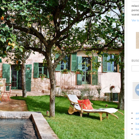
relac
perso
vuest
Ver t
BUSC
ar
art
ba
bo
ca