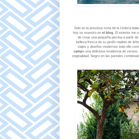
Solo en la preciosa zona de la Umbría ital
hoy os muestro en
el blog
. El exterior me
de crear una pequeña piscina a partir de u
belleza fresca de su jardín repleto de árb
viajes y diseños modernos todo ello com
camp
o una deliciosa residencia de verano. 
originalidad. Negro en las paredes combinado 