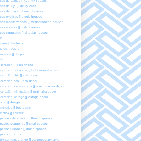
sas de campo [] country houses
sas de lujo [] luxury villas
sas de playa [] beach houses
sas exóticas [] exotic houses
sas mediterráneas [] mediterranean houses
sas rústicas [] rustic houses
sas singulares [] singular houses
ic
cinas [] kitchens
lores [] colors
mercios [] shops
rk
coracion [] decor home
coración boho chic [] bohemian chic decor
coración chic [] chic decor
coración eco [] eco decor
coración escandinava [] scandinavian decor
coración minimalista [] minimalist decor
coración vintage [] vintage decor
seño [] design
rmitorios [] bedrooms
léctico [] eclectic
pacios diferentes [] different spaces
pacios pequeños [] small spaces
pacios urbanos [] urban spaces
pejos [] mirrors
tilo contemporáneo [] contemporary style