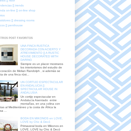
elos [] floor
ndencias [] trends
enda on-line [] on-line shop
rios
stidores [] dressing rooms
icos [] penthouse
TROS POST FAVORITOS
UNA FINCA RUSTICA
DECORADA CON ACIERTO Y
ATREVIMIENTO [] A RUSTIC
HOUSE DECORATED WITH
DARING
Siempre es un placer mostraros
los interiorismos del estudio de
coración de Melian Randolph , si además se
ata de una finca rúst...
UN CORTIJO ESPECTACULAR
EN ANDALUCIA []
SPECTACULAR HOUSE IN
ANDALUSIA
Un cortijo espectacular en
Andalucía Asentado entre
montañas, en una colina con
stas al Mediterráneo y la costa de África la
sa ...
BODA EN MIKONOS en LOVE,
LOVE by Chic & Decó
Primaveral boda en Mikonos en
LOVE, LOVE by Chic & Decó