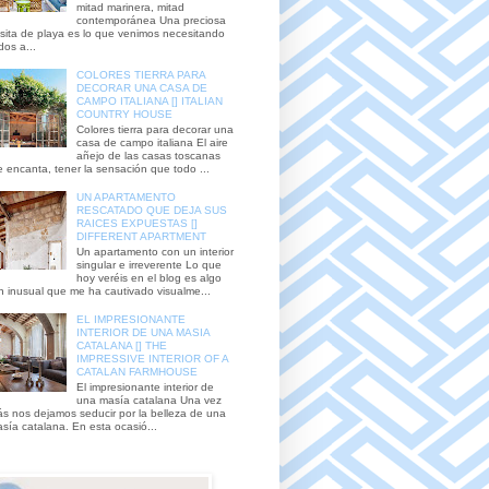
mitad marinera, mitad
contemporánea Una preciosa
sita de playa es lo que venimos necesitando
dos a...
COLORES TIERRA PARA
DECORAR UNA CASA DE
CAMPO ITALIANA [] ITALIAN
COUNTRY HOUSE
Colores tierra para decorar una
casa de campo italiana El aire
añejo de las casas toscanas
 encanta, tener la sensación que todo ...
UN APARTAMENTO
RESCATADO QUE DEJA SUS
RAICES EXPUESTAS []
DIFFERENT APARTMENT
Un apartamento con un interior
singular e irreverente Lo que
hoy veréis en el blog es algo
n inusual que me ha cautivado visualme...
EL IMPRESIONANTE
INTERIOR DE UNA MASIA
CATALANA [] THE
IMPRESSIVE INTERIOR OF A
CATALAN FARMHOUSE
El impresionante interior de
una masía catalana Una vez
s nos dejamos seducir por la belleza de una
sía catalana. En esta ocasió...