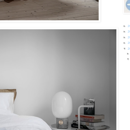
►
2
►
2
►
2
►
2
▼
2