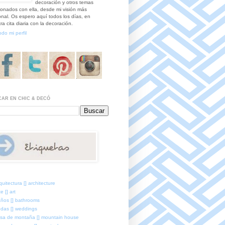
decoración y otros temas
ionados con ella, desde mi visión más
nal. Os espero aquí todos los días, en
ra cita diaria con la decoración.
odo mi perfil
AR EN CHIC & DECÓ
quitectura [] architecture
e [] art
ños [] bathrooms
das [] weddings
sa de montaña [] mountain house