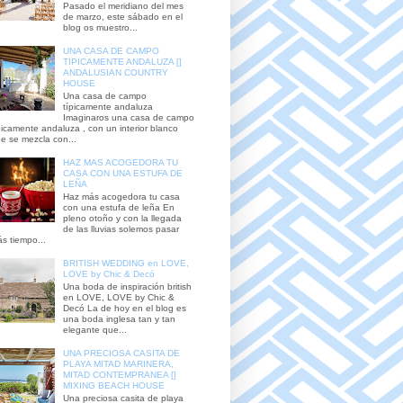
Pasado el meridiano del mes
de marzo, este sábado en el
blog os muestro...
UNA CASA DE CAMPO
TIPICAMENTE ANDALUZA []
ANDALUSIAN COUNTRY
HOUSE
Una casa de campo
típicamente andaluza
Imaginaros una casa de campo
picamente andaluza , con un interior blanco
e se mezcla con...
HAZ MAS ACOGEDORA TU
CASA CON UNA ESTUFA DE
LEÑA
Haz más acogedora tu casa
con una estufa de leña En
pleno otoño y con la llegada
de las lluvias solemos pasar
s tiempo...
BRITISH WEDDING en LOVE,
LOVE by Chic & Decó
Una boda de inspiración british
en LOVE, LOVE by Chic &
Decó La de hoy en el blog es
una boda inglesa tan y tan
elegante que...
UNA PRECIOSA CASITA DE
PLAYA MITAD MARINERA,
MITAD CONTEMPRANEA []
MIXING BEACH HOUSE
Una preciosa casita de playa