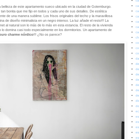
ca
ca
 belleza de este apartamento sueco ubicado en la ciudad de Gotemburgo.
ca
tan bonita que me fijo en todos y cada uno de sus detalles. De estética
nte de una manera sublime. Los frisos originales del techo y la maravillosa
ca
a de diseño minimalista en un negro intenso. La luz añade el resto!!! La
ca
et al natural son lo más de lo más en esta estancia. El resto de la vivienda
ca
o lo domina casi todo especialmente en los dormitorios. Un apartamento de
ca
puro charme nórdico
!!! ¿No os parece?
ch
co
co
co
da
de
de
de
de
de
de
de
di
do
ec
es
es
es
es
es