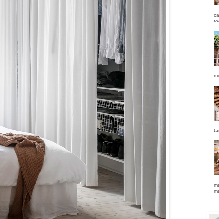
ca
to
me
ta
má
ma