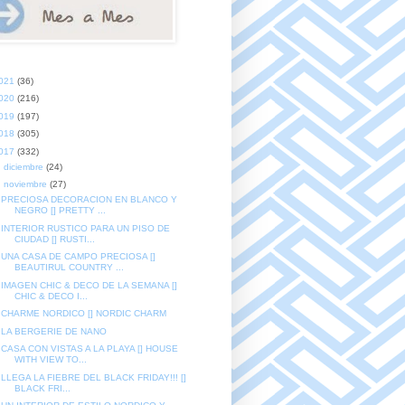
021
(36)
020
(216)
019
(197)
018
(305)
017
(332)
►
diciembre
(24)
▼
noviembre
(27)
PRECIOSA DECORACION EN BLANCO Y
NEGRO [] PRETTY ...
INTERIOR RUSTICO PARA UN PISO DE
CIUDAD [] RUSTI...
UNA CASA DE CAMPO PRECIOSA []
BEAUTIRUL COUNTRY ...
IMAGEN CHIC & DECO DE LA SEMANA []
CHIC & DECO I...
CHARME NORDICO [] NORDIC CHARM
LA BERGERIE DE NANO
CASA CON VISTAS A LA PLAYA [] HOUSE
WITH VIEW TO...
LLEGA LA FIEBRE DEL BLACK FRIDAY!!! []
BLACK FRI...