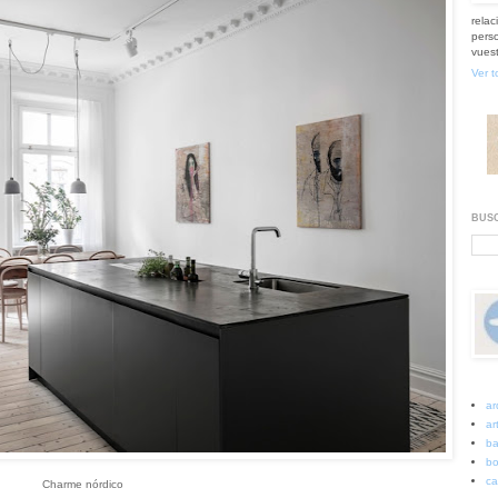
relac
perso
vuest
Ver t
BUSC
ar
art
ba
bo
ca
Charme nórdico