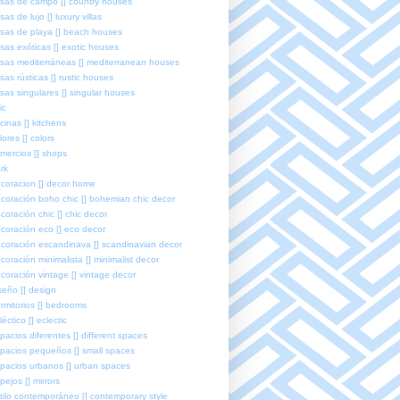
sas de campo [] country houses
sas de lujo [] luxury villas
sas de playa [] beach houses
sas exóticas [] exotic houses
sas mediterráneas [] mediterranean houses
sas rústicas [] rustic houses
sas singulares [] singular houses
ic
cinas [] kitchens
lores [] colors
mercios [] shops
rk
coracion [] decor home
coración boho chic [] bohemian chic decor
coración chic [] chic decor
coración eco [] eco decor
coración escandinava [] scandinavian decor
coración minimalista [] minimalist decor
coración vintage [] vintage decor
seño [] design
rmitorios [] bedrooms
léctico [] eclectic
pacios diferentes [] different spaces
pacios pequeños [] small spaces
pacios urbanos [] urban spaces
pejos [] mirrors
tilo contemporáneo [] contemporary style