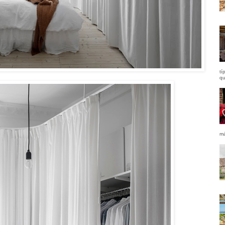
tí
qu
má