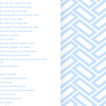
tilo dirty chic [] dirty chic style
tilo industrial [] industrial style
tilo nórdico [] nordic style
tilo provenzal francés [] french style
tilo retro [] retro style
tilo rústico [] country style
tilo shabby chic [] shabby chic style
tilo wabi sabi [] wabi sabi style
teriores [] outdoor
estas [] partys
bitación infantil [] children room
ppie chic [] hippie chic decor
tel con encanto [] charming hotel
teles de lujo [] luxury hotels
agen chic de la semana [] chic photo of the
eek
teriores [] interiors
t
mparas [] lamps
 escapadas [] my travels
retnic style
scinas [] swimming pools
ceta de cocina [] kitchen recipes
formas [] reform
lones [] livingrooms
fás [] sofas