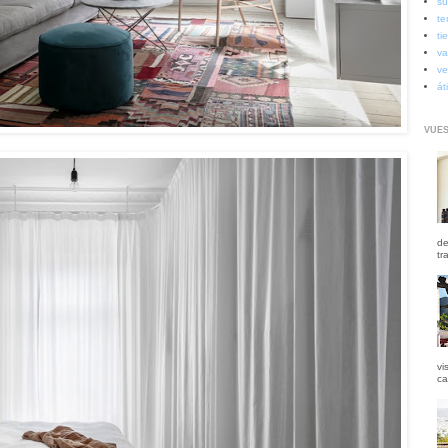
su
te
ti
va
ve
át
VUES
de
tr
vi
ca