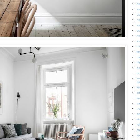
es
es
es
es
es
es
es
es
ex
fi
ha
hi
ho
ho
im
w
in
lof
lá
my
no
pi
re
re
sa
so