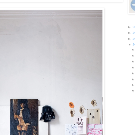
►
2
►
2
►
2
▼
2