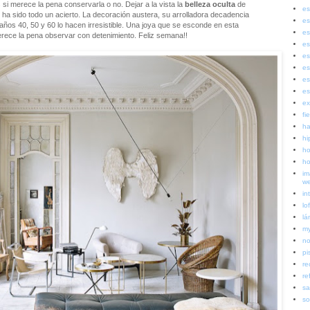
s si merece la pena conservarla o no. Dejar a la vista la
belleza oculta
de
es
X ha sido todo un acierto. La decoración austera, su arrolladora decadencia
es
 años 40, 50 y 60 lo hacen irresistible. Una joya que se esconde en esta
es
rece la pena observar con detenimiento. Feliz semana!!
es
es
es
es
es
ex
fi
ha
hi
ho
ho
im
w
in
lof
lá
my
no
pi
re
re
sa
so