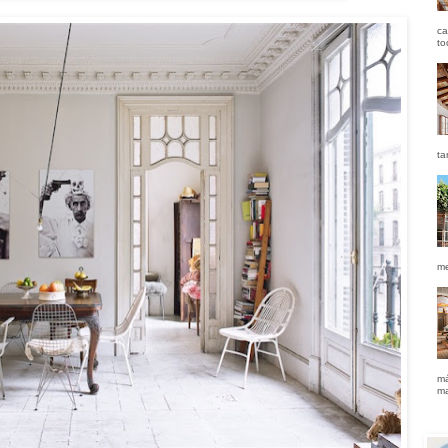
ca
to
ta
me
má
ma