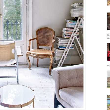
tí
qu
má