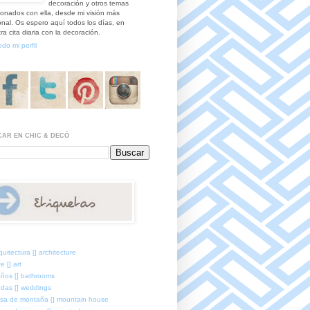
decoración y otros temas
ionados con ella, desde mi visión más
nal. Os espero aquí todos los días, en
ra cita diaria con la decoración.
odo mi perfil
AR EN CHIC & DECÓ
quitectura [] architecture
e [] art
ños [] bathrooms
das [] weddings
sa de montaña [] mountain house