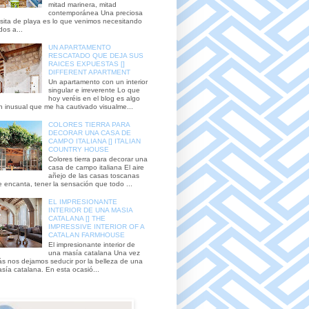
mitad marinera, mitad
contemporánea Una preciosa
sita de playa es lo que venimos necesitando
dos a...
UN APARTAMENTO
RESCATADO QUE DEJA SUS
RAICES EXPUESTAS []
DIFFERENT APARTMENT
Un apartamento con un interior
singular e irreverente Lo que
hoy veréis en el blog es algo
n inusual que me ha cautivado visualme...
COLORES TIERRA PARA
DECORAR UNA CASA DE
CAMPO ITALIANA [] ITALIAN
COUNTRY HOUSE
Colores tierra para decorar una
casa de campo italiana El aire
añejo de las casas toscanas
 encanta, tener la sensación que todo ...
EL IMPRESIONANTE
INTERIOR DE UNA MASIA
CATALANA [] THE
IMPRESSIVE INTERIOR OF A
CATALAN FARMHOUSE
El impresionante interior de
una masía catalana Una vez
s nos dejamos seducir por la belleza de una
sía catalana. En esta ocasió...