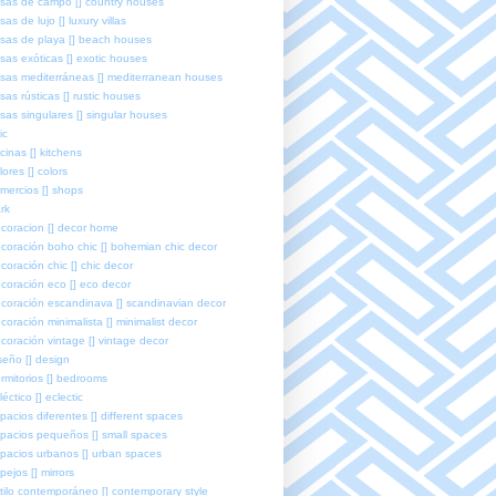
sas de campo [] country houses
sas de lujo [] luxury villas
sas de playa [] beach houses
sas exóticas [] exotic houses
sas mediterráneas [] mediterranean houses
sas rústicas [] rustic houses
sas singulares [] singular houses
ic
cinas [] kitchens
lores [] colors
mercios [] shops
rk
coracion [] decor home
coración boho chic [] bohemian chic decor
coración chic [] chic decor
coración eco [] eco decor
coración escandinava [] scandinavian decor
coración minimalista [] minimalist decor
coración vintage [] vintage decor
seño [] design
rmitorios [] bedrooms
léctico [] eclectic
pacios diferentes [] different spaces
pacios pequeños [] small spaces
pacios urbanos [] urban spaces
pejos [] mirrors
tilo contemporáneo [] contemporary style