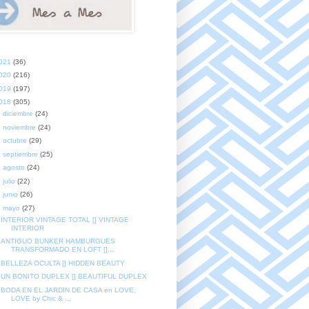
021
(36)
020
(216)
019
(197)
018
(305)
►
diciembre
(24)
►
noviembre
(24)
►
octubre
(29)
►
septiembre
(25)
►
agosto
(24)
►
julio
(22)
►
junio
(26)
▼
mayo
(27)
INTERIOR VINTAGE TOTAL [] VINTAGE
INTERIOR
ANTIGUO BUNKER HAMBURGUES
TRANSFORMADO EN LOFT []...
BELLEZA OCULTA [] HIDDEN BEAUTY
UN BONITO DUPLEX [] BEAUTIFUL DUPLEX
BODA EN EL JARDIN DE CASA en LOVE,
LOVE by Chic & ...