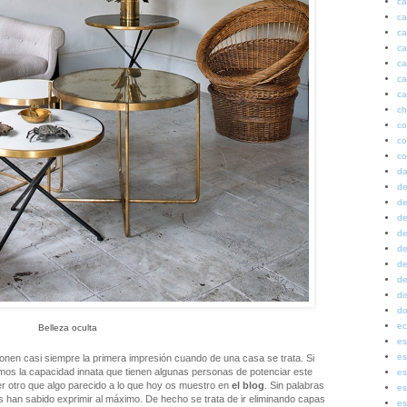
ca
ca
ca
ca
ca
ca
ca
ch
co
co
co
da
de
de
de
de
de
de
de
di
do
ec
Belleza oculta
es
es
 ponen casi siempre la primera impresión cuando de una casa se trata. Si
mos la capacidad innata que tienen algunas personas de potenciar este
es
ser otro que algo parecido a lo que hoy os muestro en
el blog
. Sin palabras
es
ios han sabido exprimir al máximo. De hecho se trata de ir eliminando capas
es