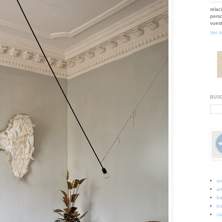
relac
perso
vuest
Ver t
BUSC
ar
art
ba
bo
ca