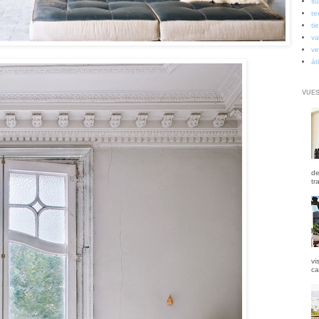
su
te
ti
va
ve
át
VUES
de
tr
vi
ca