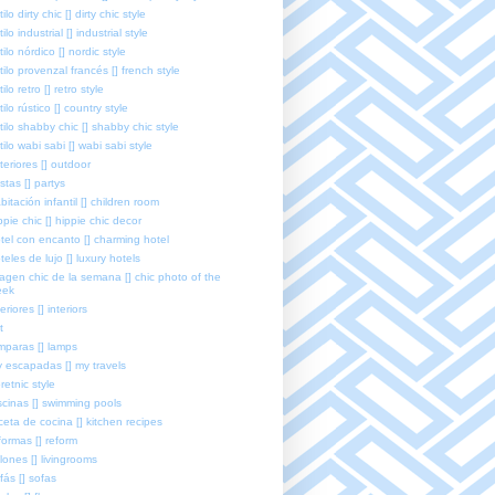
tilo dirty chic [] dirty chic style
tilo industrial [] industrial style
tilo nórdico [] nordic style
tilo provenzal francés [] french style
tilo retro [] retro style
tilo rústico [] country style
tilo shabby chic [] shabby chic style
tilo wabi sabi [] wabi sabi style
teriores [] outdoor
estas [] partys
bitación infantil [] children room
ppie chic [] hippie chic decor
tel con encanto [] charming hotel
teles de lujo [] luxury hotels
agen chic de la semana [] chic photo of the
eek
teriores [] interiors
t
mparas [] lamps
 escapadas [] my travels
retnic style
scinas [] swimming pools
ceta de cocina [] kitchen recipes
formas [] reform
lones [] livingrooms
fás [] sofas