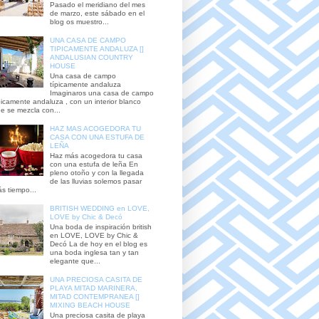
Pasado el meridiano del mes
de marzo, este sábado en el
blog os muestro...
UNA CASA DE CAMPO
TIPICAMENTE ANDALUZA []
ANDALUSIAN COUNTRY
HOUSE
Una casa de campo
típicamente andaluza
Imaginaros una casa de campo
picamente andaluza , con un interior blanco
e se mezcla con...
HAZ MAS ACOGEDORA TU
CASA CON UNA ESTUFA DE
LEÑA
Haz más acogedora tu casa
con una estufa de leña En
pleno otoño y con la llegada
de las lluvias solemos pasar
s tiempo...
BRITISH WEDDING en LOVE,
LOVE by Chic & Decó
Una boda de inspiración british
en LOVE, LOVE by Chic &
Decó La de hoy en el blog es
una boda inglesa tan y tan
elegante que...
UNA PRECIOSA CASITA DE
PLAYA MITAD MARINERA,
MITAD CONTEMPRANEA []
MIXING BEACH HOUSE
Una preciosa casita de playa