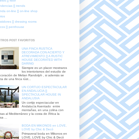
elos [] floor
ndencias [] trends
enda on-line [] on-line shop
rios
stidores [] dressing rooms
icos [] penthouse
TROS POST FAVORITOS
UNA FINCA RUSTICA
DECORADA CON ACIERTO Y
ATREVIMIENTO [] A RUSTIC
HOUSE DECORATED WITH
DARING
Siempre es un placer mostraros
los interiorismos del estudio de
coración de Melian Randolph , si además se
ata de una finca rúst...
UN CORTIJO ESPECTACULAR
EN ANDALUCIA []
SPECTACULAR HOUSE IN
ANDALUSIA
Un cortijo espectacular en
Andalucía Asentado entre
montañas, en una colina con
stas al Mediterráneo y la costa de África la
sa ...
BODA EN MIKONOS en LOVE,
LOVE by Chic & Decó
Primaveral boda en Mikonos en
LOVE, LOVE by Chic & Decó