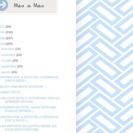
021
(36)
020
(216)
019
(197)
018
(305)
►
diciembre
(24)
►
noviembre
(24)
►
octubre
(29)
►
septiembre
(25)
▼
agosto
(24)
IMAGEN CHIC & DECO DE LA SEMANA []
CHIC & DECO I...
BLACK AND WHITE INTERIOR
AMAN TOKYO
UNA CASA ESTILO VICTORIANO CON UN
INTERIOR VINTAGE...
INTERIOR EN TOTAL WHITE PARA UNA
CASA EN PATMOS [...
IMAGEN CHIC & DECO DE LA SEMANA []
CHIC & DECO I...
UNA REFORMA EN CUATRO MESES [] A
FOUR MONTH REFORM