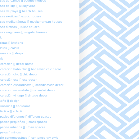
sas de campo [] country houses
sas de lujo [] luxury villas
sas de playa [] beach houses
sas exóticas [] exotic houses
sas mediterráneas [] mediterranean houses
sas rústicas [] rustic houses
sas singulares [] singular houses
ic
cinas [] kitchens
lores [] colors
mercios [] shops
rk
coracion [] decor home
coración boho chic [] bohemian chic decor
coración chic [] chic decor
coración eco [] eco decor
coración escandinava [] scandinavian decor
coración minimalista [] minimalist decor
coración vintage [] vintage decor
seño [] design
rmitorios [] bedrooms
léctico [] eclectic
pacios diferentes [] different spaces
pacios pequeños [] small spaces
pacios urbanos [] urban spaces
pejos [] mirrors
tilo contemporáneo [] contemporary style