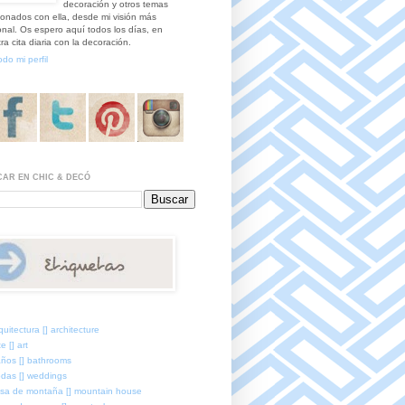
decoración y otros temas
ionados con ella, desde mi visión más
nal. Os espero aquí todos los días, en
ra cita diaria con la decoración.
odo mi perfil
AR EN CHIC & DECÓ
quitectura [] architecture
e [] art
ños [] bathrooms
das [] weddings
sa de montaña [] mountain house