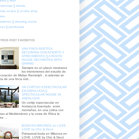
elos [] floor
ndencias [] trends
enda on-line [] on-line shop
rios
stidores [] dressing rooms
icos [] penthouse
TROS POST FAVORITOS
UNA FINCA RUSTICA
DECORADA CON ACIERTO Y
ATREVIMIENTO [] A RUSTIC
HOUSE DECORATED WITH
DARING
Siempre es un placer mostraros
los interiorismos del estudio de
coración de Melian Randolph , si además se
ata de una finca rúst...
UN CORTIJO ESPECTACULAR
EN ANDALUCIA []
SPECTACULAR HOUSE IN
ANDALUSIA
Un cortijo espectacular en
Andalucía Asentado entre
montañas, en una colina con
stas al Mediterráneo y la costa de África la
sa ...
BODA EN MIKONOS en LOVE,
LOVE by Chic & Decó
Primaveral boda en Mikonos en
LOVE, LOVE by Chic & Decó