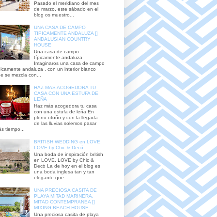
Pasado el meridiano del mes
de marzo, este sábado en el
blog os muestro...
UNA CASA DE CAMPO
TIPICAMENTE ANDALUZA []
ANDALUSIAN COUNTRY
HOUSE
Una casa de campo
típicamente andaluza
Imaginaros una casa de campo
picamente andaluza , con un interior blanco
e se mezcla con...
HAZ MAS ACOGEDORA TU
CASA CON UNA ESTUFA DE
LEÑA
Haz más acogedora tu casa
con una estufa de leña En
pleno otoño y con la llegada
de las lluvias solemos pasar
s tiempo...
BRITISH WEDDING en LOVE,
LOVE by Chic & Decó
Una boda de inspiración british
en LOVE, LOVE by Chic &
Decó La de hoy en el blog es
una boda inglesa tan y tan
elegante que...
UNA PRECIOSA CASITA DE
PLAYA MITAD MARINERA,
MITAD CONTEMPRANEA []
MIXING BEACH HOUSE
Una preciosa casita de playa