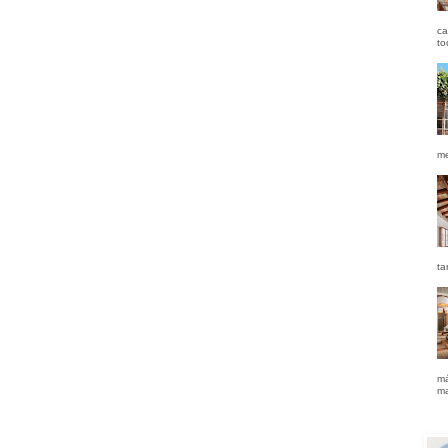
ca
to
me
ta
má
ma