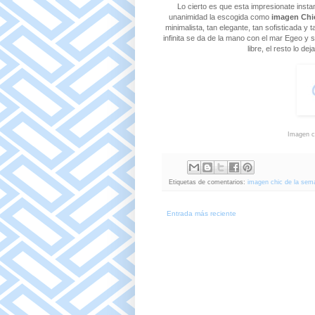
Lo cierto es que esta impresionate insta
unanimidad la escogida como
imagen Chi
minimalista, tan elegante, tan sofisticada y
infinita se da de la mano con el mar Egeo y
libre, el resto lo de
Imagen c
Etiquetas de comentarios:
imagen chic de la sema
Entrada más reciente