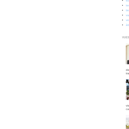
su
te
ti
va
ve
át
VUES
de
tr
vi
ca