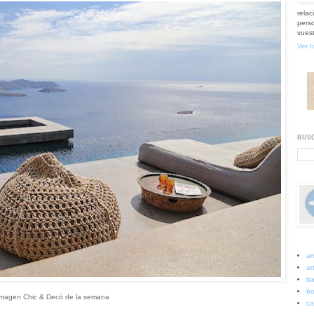
relac
perso
vuest
Ver t
BUSC
ar
art
ba
bo
magen Chic & Decó de la semana
ca