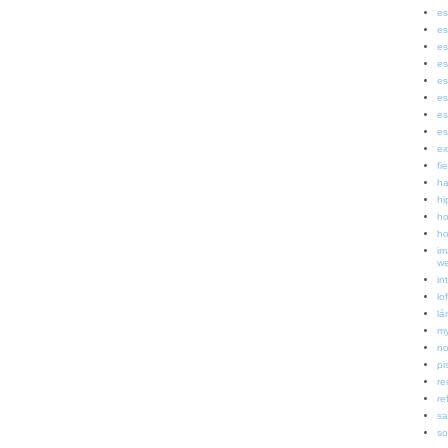
es
es
es
es
es
es
es
es
ex
fi
ha
hi
ho
ho
im
w
in
lof
lá
my
no
pi
re
re
sa
so