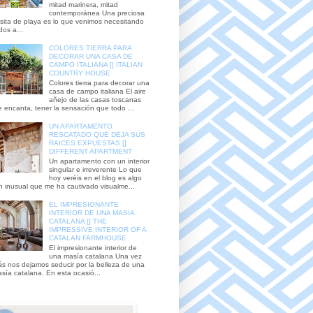
mitad marinera, mitad
contemporánea Una preciosa
sita de playa es lo que venimos necesitando
dos a...
COLORES TIERRA PARA
DECORAR UNA CASA DE
CAMPO ITALIANA [] ITALIAN
COUNTRY HOUSE
Colores tierra para decorar una
casa de campo italiana El aire
añejo de las casas toscanas
 encanta, tener la sensación que todo ...
UN APARTAMENTO
RESCATADO QUE DEJA SUS
RAICES EXPUESTAS []
DIFFERENT APARTMENT
Un apartamento con un interior
singular e irreverente Lo que
hoy veréis en el blog es algo
n inusual que me ha cautivado visualme...
EL IMPRESIONANTE
INTERIOR DE UNA MASIA
CATALANA [] THE
IMPRESSIVE INTERIOR OF A
CATALAN FARMHOUSE
El impresionante interior de
una masía catalana Una vez
s nos dejamos seducir por la belleza de una
sía catalana. En esta ocasió...