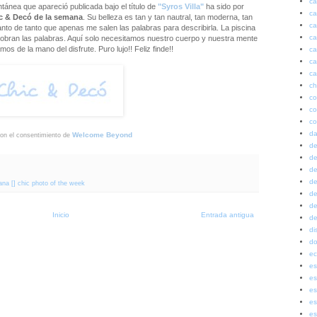
ca
ntánea que apareció publicada bajo el título de
"Syros Villa"
ha sido por
ca
c & Decó de la semana
. Su belleza es tan y tan nautral, tan moderna, tan
ca
 tanto de tanto que apenas me salen las palabras para describirla. La piscina
ca
 sobran las palabras. Aquí solo necesitamos nuestro cuerpo y nuestra mente
jamos de la mano del disfrute. Puro lujo!! Feliz finde!!
ca
ca
ca
ch
co
co
co
da
Welcome Beyond
on el consentimiento de
de
de
de
de
na [] chic photo of the week
de
de
Inicio
Entrada antigua
de
di
do
ec
es
es
es
es
es