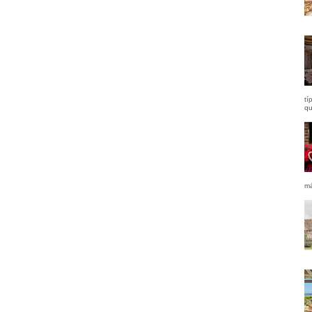
tí
qu
má