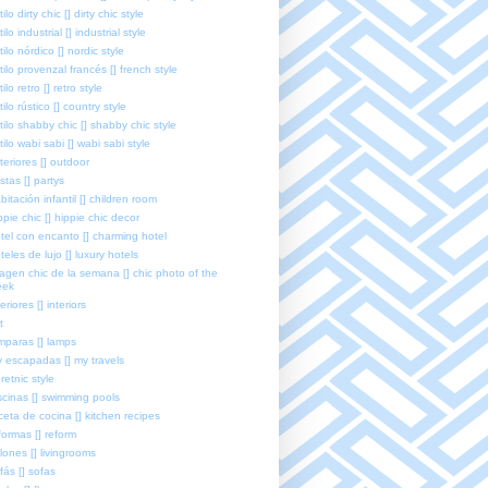
tilo dirty chic [] dirty chic style
tilo industrial [] industrial style
tilo nórdico [] nordic style
tilo provenzal francés [] french style
tilo retro [] retro style
tilo rústico [] country style
tilo shabby chic [] shabby chic style
tilo wabi sabi [] wabi sabi style
teriores [] outdoor
estas [] partys
bitación infantil [] children room
ppie chic [] hippie chic decor
tel con encanto [] charming hotel
teles de lujo [] luxury hotels
agen chic de la semana [] chic photo of the
eek
teriores [] interiors
t
mparas [] lamps
 escapadas [] my travels
retnic style
scinas [] swimming pools
ceta de cocina [] kitchen recipes
formas [] reform
lones [] livingrooms
fás [] sofas