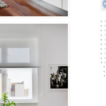
►
2
►
2
►
2
►
2
►
2
►
2
►
2
►
2
►
2
▼
2