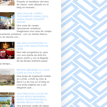
Pasado el meridiano del mes
de marzo, este sábado en el
blog os muestro...
UNA CASA DE CAMPO
TIPICAMENTE ANDALUZA []
ANDALUSIAN COUNTRY
HOUSE
Una casa de campo
típicamente andaluza
Imaginaros una casa de campo
picamente andaluza , con un interior blanco
e se mezcla con...
HAZ MAS ACOGEDORA TU
CASA CON UNA ESTUFA DE
LEÑA
Haz más acogedora tu casa
con una estufa de leña En
pleno otoño y con la llegada
de las lluvias solemos pasar
s tiempo...
BRITISH WEDDING en LOVE,
LOVE by Chic & Decó
Una boda de inspiración british
en LOVE, LOVE by Chic &
Decó La de hoy en el blog es
una boda inglesa tan y tan
elegante que...
UNA PRECIOSA CASITA DE
PLAYA MITAD MARINERA,
MITAD CONTEMPRANEA []
MIXING BEACH HOUSE
Una preciosa casita de playa