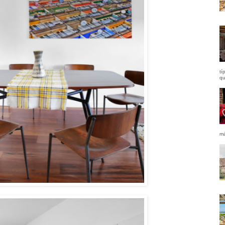
tí
qu
má