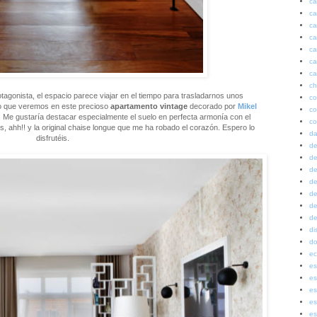
ca
ca
ca
ca
ca
ca
ca
ch
otagonista, el espacio parece viajar en el tiempo para trasladarnos unos
co
lo que veremos en este precioso
apartamento vintage
decorado por
Mikel
co
. Me gustaría destacar especialmente el suelo en perfecta armonía con el
co
s, ahh!! y la original chaise longue que me ha robado el corazón. Espero lo
da
disfrutéis.
de
de
de
de
de
de
de
di
do
ec
es
es
es
es
es