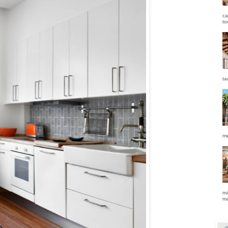
ca
to
ta
me
má
ma