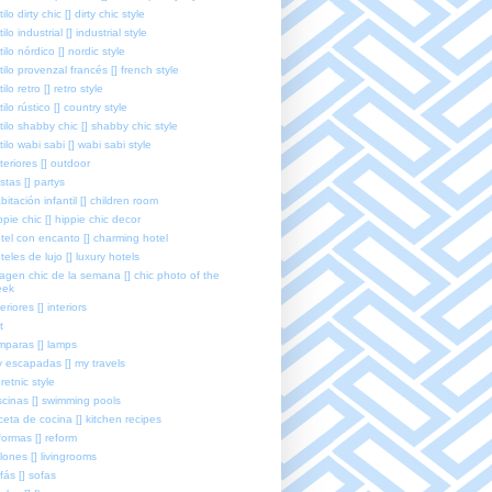
tilo dirty chic [] dirty chic style
tilo industrial [] industrial style
tilo nórdico [] nordic style
tilo provenzal francés [] french style
tilo retro [] retro style
tilo rústico [] country style
tilo shabby chic [] shabby chic style
tilo wabi sabi [] wabi sabi style
teriores [] outdoor
estas [] partys
bitación infantil [] children room
ppie chic [] hippie chic decor
tel con encanto [] charming hotel
teles de lujo [] luxury hotels
agen chic de la semana [] chic photo of the
eek
teriores [] interiors
t
mparas [] lamps
 escapadas [] my travels
retnic style
scinas [] swimming pools
ceta de cocina [] kitchen recipes
formas [] reform
lones [] livingrooms
fás [] sofas