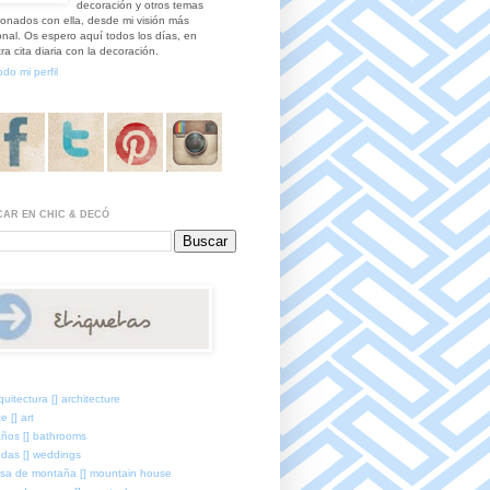
decoración y otros temas
ionados con ella, desde mi visión más
nal. Os espero aquí todos los días, en
ra cita diaria con la decoración.
odo mi perfil
AR EN CHIC & DECÓ
quitectura [] architecture
e [] art
ños [] bathrooms
das [] weddings
sa de montaña [] mountain house