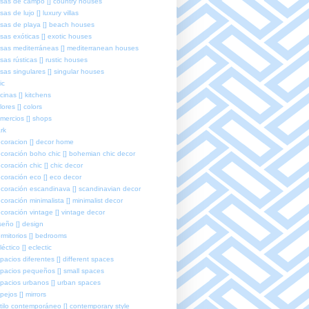
sas de campo [] country houses
sas de lujo [] luxury villas
sas de playa [] beach houses
sas exóticas [] exotic houses
sas mediterráneas [] mediterranean houses
sas rústicas [] rustic houses
sas singulares [] singular houses
ic
cinas [] kitchens
lores [] colors
mercios [] shops
rk
coracion [] decor home
coración boho chic [] bohemian chic decor
coración chic [] chic decor
coración eco [] eco decor
coración escandinava [] scandinavian decor
coración minimalista [] minimalist decor
coración vintage [] vintage decor
seño [] design
rmitorios [] bedrooms
léctico [] eclectic
pacios diferentes [] different spaces
pacios pequeños [] small spaces
pacios urbanos [] urban spaces
pejos [] mirrors
tilo contemporáneo [] contemporary style