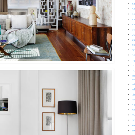
es
es
es
es
es
es
es
es
ex
fi
ha
hi
ho
ho
im
w
in
lof
lá
my
no
pi
re
re
sa
so