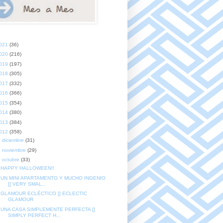
021
(36)
020
(216)
019
(197)
018
(305)
017
(332)
016
(366)
015
(354)
014
(380)
013
(384)
012
(358)
►
diciembre
(31)
►
noviembre
(29)
▼
octubre
(33)
HAPPY HALLOWEEN!!
UN MINI APARTAMENTO Y MUCHO INGENIO
[] VERY SMAL...
GLAMOUR ECLÉCTICO [] ECLECTIC
GLAMOUR
UNA CASA SIMPLEMENTE PERFECTA []
SIMPLY PERFECT H...