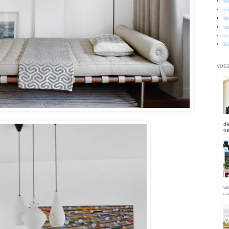
su
te
ti
va
ve
át
VUES
de
tr
vi
ca