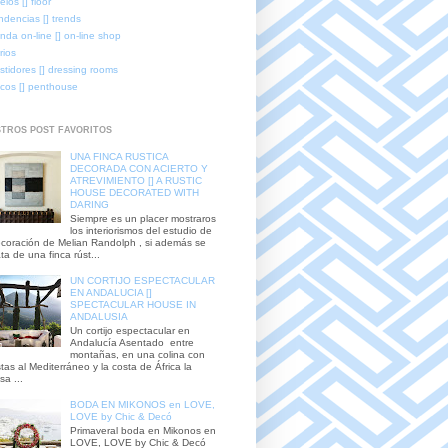
elos [] floor
ndencias [] trends
enda on-line [] on-line shop
rios
stidores [] dressing rooms
icos [] penthouse
TROS POST FAVORITOS
UNA FINCA RUSTICA
DECORADA CON ACIERTO Y
ATREVIMIENTO [] A RUSTIC
HOUSE DECORATED WITH
DARING
Siempre es un placer mostraros
los interiorismos del estudio de
coración de Melian Randolph , si además se
ata de una finca rúst...
UN CORTIJO ESPECTACULAR
EN ANDALUCIA []
SPECTACULAR HOUSE IN
ANDALUSIA
Un cortijo espectacular en
Andalucía Asentado entre
montañas, en una colina con
stas al Mediterráneo y la costa de África la
sa ...
BODA EN MIKONOS en LOVE,
LOVE by Chic & Decó
Primaveral boda en Mikonos en
LOVE, LOVE by Chic & Decó