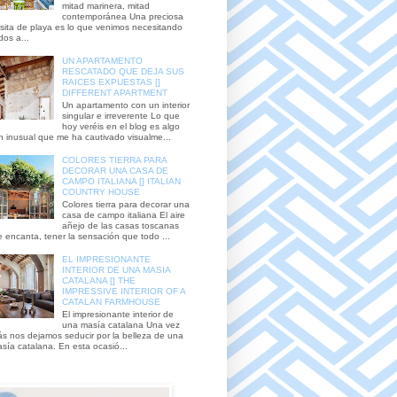
mitad marinera, mitad
contemporánea Una preciosa
sita de playa es lo que venimos necesitando
dos a...
UN APARTAMENTO
RESCATADO QUE DEJA SUS
RAICES EXPUESTAS []
DIFFERENT APARTMENT
Un apartamento con un interior
singular e irreverente Lo que
hoy veréis en el blog es algo
n inusual que me ha cautivado visualme...
COLORES TIERRA PARA
DECORAR UNA CASA DE
CAMPO ITALIANA [] ITALIAN
COUNTRY HOUSE
Colores tierra para decorar una
casa de campo italiana El aire
añejo de las casas toscanas
 encanta, tener la sensación que todo ...
EL IMPRESIONANTE
INTERIOR DE UNA MASIA
CATALANA [] THE
IMPRESSIVE INTERIOR OF A
CATALAN FARMHOUSE
El impresionante interior de
una masía catalana Una vez
s nos dejamos seducir por la belleza de una
sía catalana. En esta ocasió...