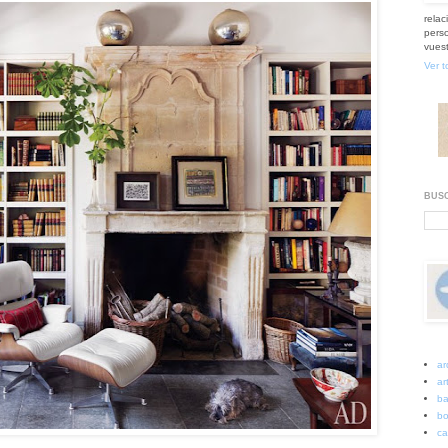
relac
perso
vuest
Ver t
BUSC
ar
art
ba
bo
ca