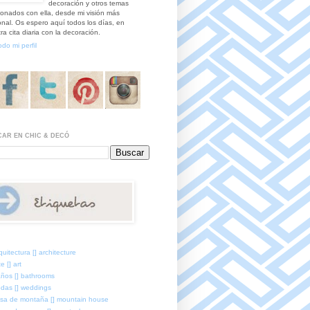
decoración y otros temas
ionados con ella, desde mi visión más
nal. Os espero aquí todos los días, en
ra cita diaria con la decoración.
odo mi perfil
AR EN CHIC & DECÓ
quitectura [] architecture
e [] art
ños [] bathrooms
das [] weddings
sa de montaña [] mountain house