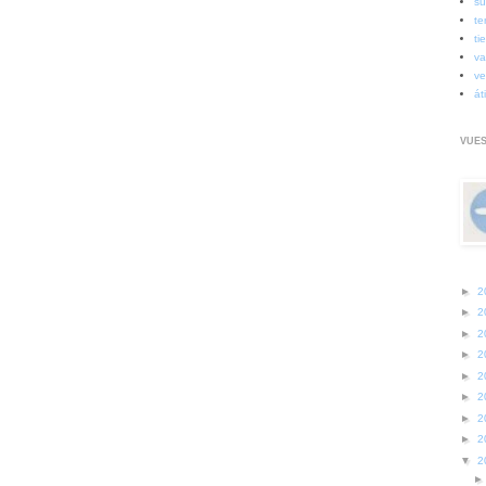
su
te
ti
va
ve
át
VUES
►
2
►
2
►
2
►
2
►
2
►
2
►
2
►
2
▼
2