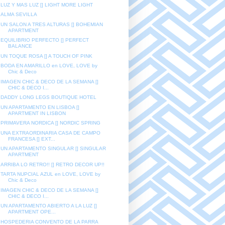
LUZ Y MAS LUZ [] LIGHT MORE LIGHT
ALMA SEVILLA
UN SALON A TRES ALTURAS [] BOHEMIAN
APARTMENT
EQUILIBRIO PERFECTO [] PERFECT
BALANCE
UN TOQUE ROSA [] A TOUCH OF PINK
BODA EN AMARILLO en LOVE, LOVE by
Chic & Deco
IMAGEN CHIC & DECO DE LA SEMANA []
CHIC & DECO I...
DADDY LONG LEGS BOUTIQUE HOTEL
UN APARTAMENTO EN LISBOA []
APARTMENT IN LISBON
PRIMAVERA NORDICA [] NORDIC SPRING
UNA EXTRAORDINARIA CASA DE CAMPO
FRANCESA [] EXT...
UN APARTAMENTO SINGULAR [] SINGULAR
APARTMENT
ARRIBA LO RETRO!! [] RETRO DECOR UP!!
TARTA NUPCIAL AZUL en LOVE, LOVE by
Chic & Deco
IMAGEN CHIC & DECO DE LA SEMANA []
CHIC & DECO I...
UN APARTAMENTO ABIERTO A LA LUZ []
APARTMENT OPE...
HOSPEDERIA CONVENTO DE LA PARRA