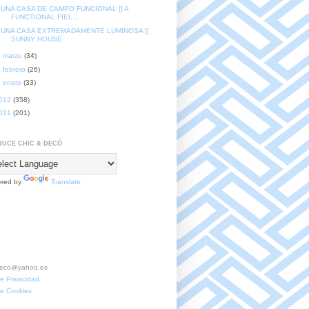
UNA CASA DE CAMPO FUNCIONAL [] A
FUNCTIONAL FIEL...
UNA CASA EXTREMADAMENTE LUMINOSA []
SUNNY HOUSE
►
marzo
(34)
►
febrero
(26)
►
enero
(33)
012
(358)
011
(201)
UCE CHIC & DECÓ
red by
Translate
deco@yahoo.es
de Privacidad
de Cookies