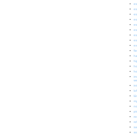
es
es
es
es
es
es
es
es
ex
fi
ha
hi
ho
ho
im
w
in
lof
lá
my
no
pi
re
re
sa
so