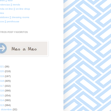
elos [] floor
ndencias [] trends
enda on-line [] on-line shop
rios
stidores [] dressing rooms
icos [] penthouse
TROS POST FAVORITOS
021
(36)
020
(216)
019
(197)
018
(305)
017
(332)
016
(366)
015
(354)
014
(380)
013
(384)
►
diciembre
(32)