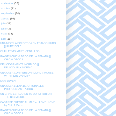
►
noviembre
(32)
►
octubre
(31)
►
septiembre
(34)
►
agosto
(36)
►
julio
(31)
►
junio
(33)
►
mayo
(33)
▼
abril
(29)
UNA MEZCLA ECLECTICA EN ESTADO PURO
[] PURE ECLE...
GUILLERMO MARTI CEBALLOS
IMAGEN CHIC & DECO DE LA SEMANA []
CHIC & DECO I...
DELICIOSAMENTE NORDICO []
DELICIOUSLY NORDIC
UNA CASA CON PERSONALIDAD [] HOUSE
WITH PERSONALITY
DAR SEVEN
UNA CASA LLENA DE ORIGINALES
PROPUESTAS [] A HOU...
UN GRAN ESPEJO EN TU DORMITORIO []
THE BIG MIRRO...
CASARSE FRENTE AL MAR en LOVE, LOVE
by Chic & Deco
IMAGEN CHIC & DECO DE LA SEMANA []
CHIC & DECO I...