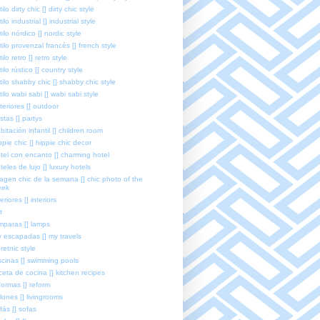
tilo dirty chic [] dirty chic style
tilo industrial [] industrial style
tilo nórdico [] nordic style
tilo provenzal francés [] french style
tilo retro [] retro style
tilo rústico [] country style
tilo shabby chic [] shabby chic style
tilo wabi sabi [] wabi sabi style
teriores [] outdoor
estas [] partys
bitación infantil [] children room
ppie chic [] hippie chic decor
tel con encanto [] charming hotel
teles de lujo [] luxury hotels
agen chic de la semana [] chic photo of the
eek
teriores [] interiors
t
mparas [] lamps
 escapadas [] my travels
retnic style
scinas [] swimming pools
ceta de cocina [] kitchen recipes
formas [] reform
lones [] livingrooms
fás [] sofas