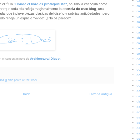
ca
 el título
"Donde el libro es protagonista"
,
ha sido la escogida como
ca
porque toda ella refleja magistralmente
la esencia de este blog
, una
ca
cada, que incluye piezas clásicas del diseño y sobrias
antigüedades, pero
ca
odo refleja un espacio "vivido". ¿No os parece?
ca
ca
ca
ch
co
co
co
Architectural Digest
da
n el consentimineto de
de
de
de
na [] chic photo of the week
de
de
de
Inicio
Entrada antigua
de
di
do
ec
es
es
es
es
es