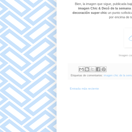
Bien, la imagen que sigue,
publicada bajo
imagen Chic & Decó de la semana
decoración super chic
un punto sofisti
por encima de t
Imagen co
Etiquetas de comentarios:
imagen chic de la sema
Entrada más reciente