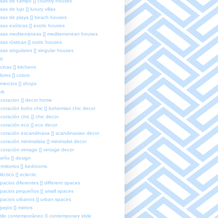
sas de campo [] country houses
sas de lujo [] luxury villas
sas de playa [] beach houses
sas exóticas [] exotic houses
sas mediterráneas [] mediterranean houses
sas rústicas [] rustic houses
sas singulares [] singular houses
ic
cinas [] kitchens
lores [] colors
mercios [] shops
rk
coracion [] decor home
coración boho chic [] bohemian chic decor
coración chic [] chic decor
coración eco [] eco decor
coración escandinava [] scandinavian decor
coración minimalista [] minimalist decor
coración vintage [] vintage decor
seño [] design
rmitorios [] bedrooms
léctico [] eclectic
pacios diferentes [] different spaces
pacios pequeños [] small spaces
pacios urbanos [] urban spaces
pejos [] mirrors
tilo contemporáneo [] contemporary style