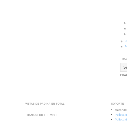
►
2
►
2
TRAD
Powe
VISTAS DE PÁGINA EN TOTAL
SOPORTE
chicand
Política 
THANKS FOR THE VISIT
Política 