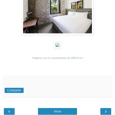
Imágenes con el consentimiento de
1888 Hotel
Compartir
‹
›
Inicio