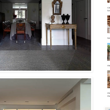
ca
to
ta
me
má
ma