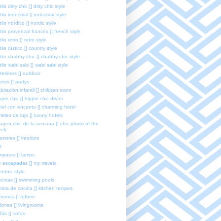
tilo dirty chic [] dirty chic style
tilo industrial [] industrial style
tilo nórdico [] nordic style
tilo provenzal francés [] french style
tilo retro [] retro style
tilo rústico [] country style
tilo shabby chic [] shabby chic style
tilo wabi sabi [] wabi sabi style
teriores [] outdoor
estas [] partys
bitación infantil [] children room
ppie chic [] hippie chic decor
tel con encanto [] charming hotel
teles de lujo [] luxury hotels
agen chic de la semana [] chic photo of the
eek
teriores [] interiors
t
mparas [] lamps
 escapadas [] my travels
retnic style
scinas [] swimming pools
ceta de cocina [] kitchen recipes
formas [] reform
lones [] livingrooms
fás [] sofas