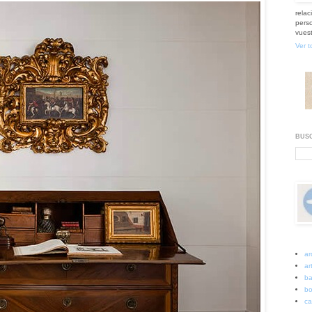
relac
perso
vuest
Ver t
BUSC
ar
art
ba
bo
ca