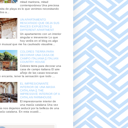
mitad marinera, mitad
contemporánea Una preciosa
sita de playa es lo que venimos necesitando
dos a...
UN APARTAMENTO
RESCATADO QUE DEJA SUS
RAICES EXPUESTAS []
DIFFERENT APARTMENT
Un apartamento con un interior
singular e irreverente Lo que
hoy veréis en el blog es algo
n inusual que me ha cautivado visualme...
COLORES TIERRA PARA
DECORAR UNA CASA DE
CAMPO ITALIANA [] ITALIAN
COUNTRY HOUSE
Colores tierra para decorar una
casa de campo italiana El aire
añejo de las casas toscanas
 encanta, tener la sensación que todo ...
EL IMPRESIONANTE
INTERIOR DE UNA MASIA
CATALANA [] THE
IMPRESSIVE INTERIOR OF A
CATALAN FARMHOUSE
El impresionante interior de
una masía catalana Una vez
s nos dejamos seducir por la belleza de una
sía catalana. En esta ocasió...