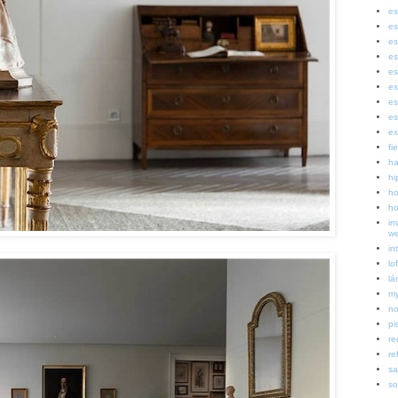
es
es
es
es
es
es
es
es
ex
fi
ha
hi
ho
ho
im
w
in
lof
lá
my
no
pi
re
re
sa
so