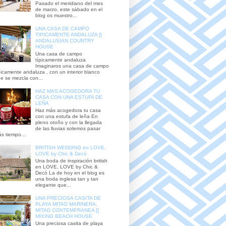
Pasado el meridiano del mes
de marzo, este sábado en el
blog os muestro...
UNA CASA DE CAMPO
TIPICAMENTE ANDALUZA []
ANDALUSIAN COUNTRY
HOUSE
Una casa de campo
típicamente andaluza
Imaginaros una casa de campo
picamente andaluza , con un interior blanco
e se mezcla con...
HAZ MAS ACOGEDORA TU
CASA CON UNA ESTUFA DE
LEÑA
Haz más acogedora tu casa
con una estufa de leña En
pleno otoño y con la llegada
de las lluvias solemos pasar
s tiempo...
BRITISH WEDDING en LOVE,
LOVE by Chic & Decó
Una boda de inspiración british
en LOVE, LOVE by Chic &
Decó La de hoy en el blog es
una boda inglesa tan y tan
elegante que...
UNA PRECIOSA CASITA DE
PLAYA MITAD MARINERA,
MITAD CONTEMPRANEA []
MIXING BEACH HOUSE
Una preciosa casita de playa