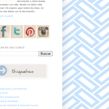
decoración y otros temas
ionados con ella, desde mi visión más
nal. Os espero aquí todos los días, en
ra cita diaria con la decoración.
odo mi perfil
AR EN CHIC & DECÓ
quitectura [] architecture
e [] art
ños [] bathrooms
das [] weddings
sa de montaña [] mountain house