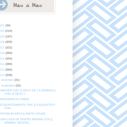
021
(36)
020
(216)
019
(197)
018
(305)
017
(332)
016
(366)
015
(354)
014
(380)
013
(384)
012
(358)
►
diciembre
(31)
▼
noviembre
(29)
IMAGEN CHIC & DECO DE LA SEMANA []
CHIC & DECO I...
MASSERIA ALCHIMIA
EXQUISITAMENTE CHIC [] EXQUISITELY
CHIC
PATINA BLANCA [] WHITE HOUSE
UNA CASA DE DISEÑO MINIMALISTA []
MINIMAL DESIGN...