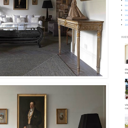
su
te
ti
va
ve
át
VUES
de
tr
vi
ca