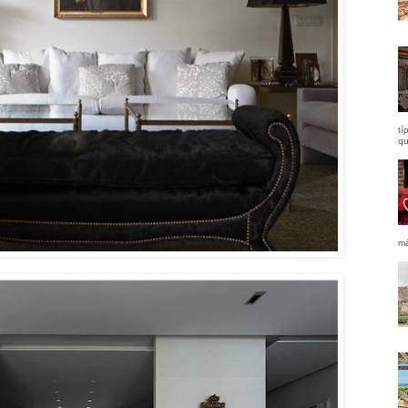
tí
qu
má