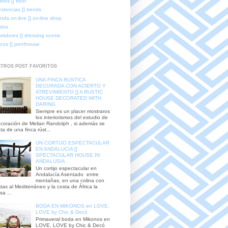
elos [] floor
ndencias [] trends
enda on-line [] on-line shop
rios
stidores [] dressing rooms
icos [] penthouse
TROS POST FAVORITOS
UNA FINCA RUSTICA
DECORADA CON ACIERTO Y
ATREVIMIENTO [] A RUSTIC
HOUSE DECORATED WITH
DARING
Siempre es un placer mostraros
los interiorismos del estudio de
coración de Melian Randolph , si además se
ata de una finca rúst...
UN CORTIJO ESPECTACULAR
EN ANDALUCIA []
SPECTACULAR HOUSE IN
ANDALUSIA
Un cortijo espectacular en
Andalucía Asentado entre
montañas, en una colina con
stas al Mediterráneo y la costa de África la
sa ...
BODA EN MIKONOS en LOVE,
LOVE by Chic & Decó
Primaveral boda en Mikonos en
LOVE, LOVE by Chic & Decó