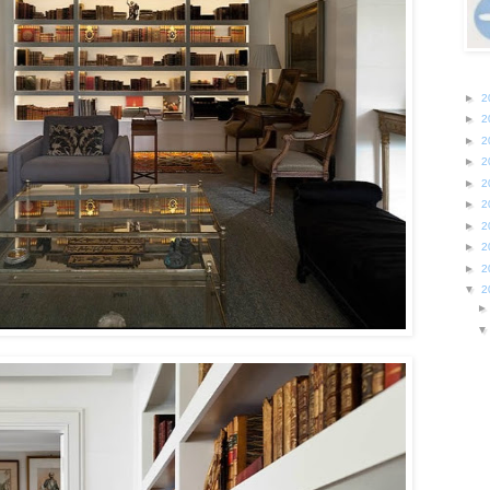
►
2
►
2
►
2
►
2
►
2
►
2
►
2
►
2
►
2
▼
2