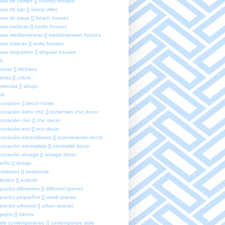
sas de campo [] country houses
sas de lujo [] luxury villas
sas de playa [] beach houses
sas exóticas [] exotic houses
sas mediterráneas [] mediterranean houses
sas rústicas [] rustic houses
sas singulares [] singular houses
ic
cinas [] kitchens
lores [] colors
mercios [] shops
rk
coracion [] decor home
coración boho chic [] bohemian chic decor
coración chic [] chic decor
coración eco [] eco decor
coración escandinava [] scandinavian decor
coración minimalista [] minimalist decor
coración vintage [] vintage decor
seño [] design
rmitorios [] bedrooms
léctico [] eclectic
pacios diferentes [] different spaces
pacios pequeños [] small spaces
pacios urbanos [] urban spaces
pejos [] mirrors
tilo contemporáneo [] contemporary style