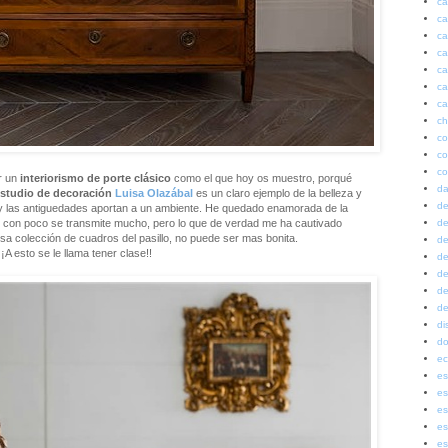
ca
ca
ca
ca
ca
ca
ca
ch
co
co
co
r un
interiorismo de porte clásico
como el que hoy os muestro, porqué
da
studio de decoración
Luisa Olazábal
es un claro ejemplo de la belleza y
de
 y las antiguedades aportan a un ambiente. He quedado enamorada de la
de
 con poco se transmite mucho, pero lo que de verdad me ha cautivado
sa colección de cuadros del pasillo, no puede ser mas bonita.
de
¡¡A esto se le llama tener clase!!
de
de
de
de
di
do
ec
es
es
es
es
es