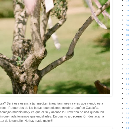
ca
ca
ca
ca
ca
ca
ca
ch
co
co
co
da
de
de
de
de
de
de
de
di
do
ec
a? Será esa esencia tan mediterránea, tan nuestra y es que viendo esta
rdos. Recuerdos de las bodas que solemos celebrar aquí en Cataluña.
es
asemejan muchísimo y es que al fin y al cabo la Provenza no nos queda tan
es
en fin que nada tenemos que envidiarles. En cuanto a
decoración
destacar la
es
tez de lo sencillo. No hay nada mejor!!
es
es