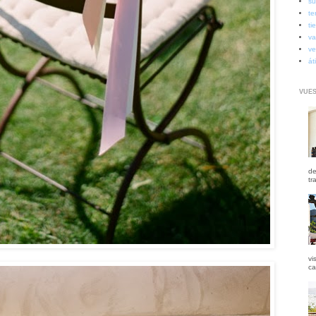
su
te
ti
va
ve
át
VUES
de
tr
vi
ca