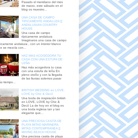
Pasado el meridiano del mes
de marzo, este sábado en el
blog os muestro...
UNA CASA DE CAMPO
TIPICAMENTE ANDALUZA []
ANDALUSIAN COUNTRY
HOUSE
Una casa de campo
típicamente andaluza
Imaginaros una casa de campo
picamente andaluza , con un interior blanco
e se mezcla con...
HAZ MAS ACOGEDORA TU
CASA CON UNA ESTUFA DE
LEÑA
Haz más acogedora tu casa
con una estufa de leña En
pleno otoño y con la llegada
de las lluvias solemos pasar
s tiempo...
BRITISH WEDDING en LOVE,
LOVE by Chic & Decó
Una boda de inspiración british
en LOVE, LOVE by Chic &
Decó La de hoy en el blog es
una boda inglesa tan y tan
elegante que...
UNA PRECIOSA CASITA DE
PLAYA MITAD MARINERA,
MITAD CONTEMPRANEA []
MIXING BEACH HOUSE
Una preciosa casita de playa