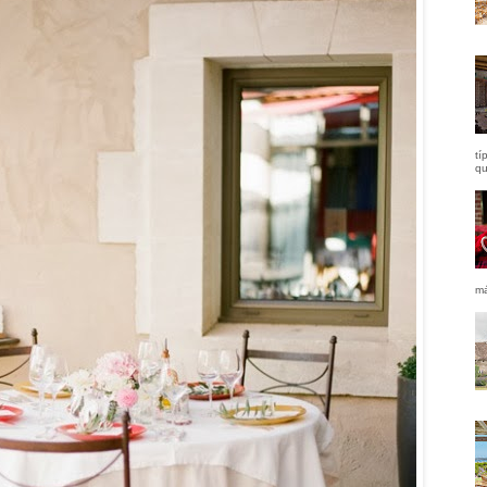
tí
qu
má