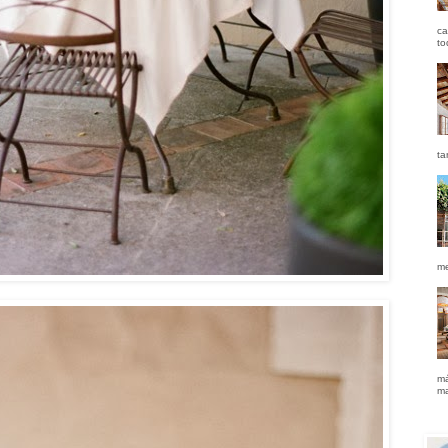
ca
to
ta
me
má
ma