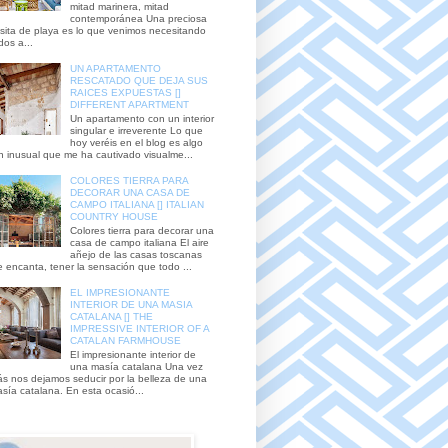
mitad marinera, mitad
contemporánea Una preciosa
sita de playa es lo que venimos necesitando
dos a...
UN APARTAMENTO
RESCATADO QUE DEJA SUS
RAICES EXPUESTAS []
DIFFERENT APARTMENT
Un apartamento con un interior
singular e irreverente Lo que
hoy veréis en el blog es algo
n inusual que me ha cautivado visualme...
COLORES TIERRA PARA
DECORAR UNA CASA DE
CAMPO ITALIANA [] ITALIAN
COUNTRY HOUSE
Colores tierra para decorar una
casa de campo italiana El aire
añejo de las casas toscanas
 encanta, tener la sensación que todo ...
EL IMPRESIONANTE
INTERIOR DE UNA MASIA
CATALANA [] THE
IMPRESSIVE INTERIOR OF A
CATALAN FARMHOUSE
El impresionante interior de
una masía catalana Una vez
s nos dejamos seducir por la belleza de una
sía catalana. En esta ocasió...