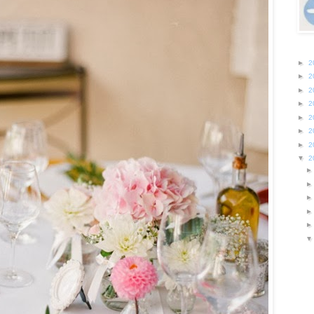
►
2
►
2
►
2
►
2
►
2
►
2
►
2
▼
2