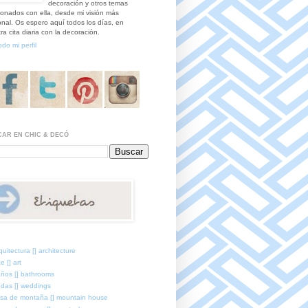
decoración y otros temas
ionados con ella, desde mi visión más
nal. Os espero aquí todos los días, en
ra cita diaria con la decoración.
odo mi perfil
AR EN CHIC & DECÓ
quitectura [] architecture
e [] art
ños [] bathrooms
das [] weddings
sa de montaña [] mountain house