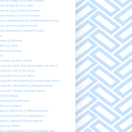
sas de campo [] country houses
sas de lujo [] luxury villas
sas de playa [] beach houses
sas exóticas [] exotic houses
sas mediterráneas [] mediterranean houses
sas rústicas [] rustic houses
sas singulares [] singular houses
ic
cinas [] kitchens
lores [] colors
mercios [] shops
rk
coracion [] decor home
coración boho chic [] bohemian chic decor
coración chic [] chic decor
coración eco [] eco decor
coración escandinava [] scandinavian decor
coración minimalista [] minimalist decor
coración vintage [] vintage decor
seño [] design
rmitorios [] bedrooms
léctico [] eclectic
pacios diferentes [] different spaces
pacios pequeños [] small spaces
pacios urbanos [] urban spaces
pejos [] mirrors
tilo contemporáneo [] contemporary style