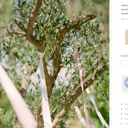
relac
perso
vuest
Ver t
BUSC
ar
art
ba
bo
ca