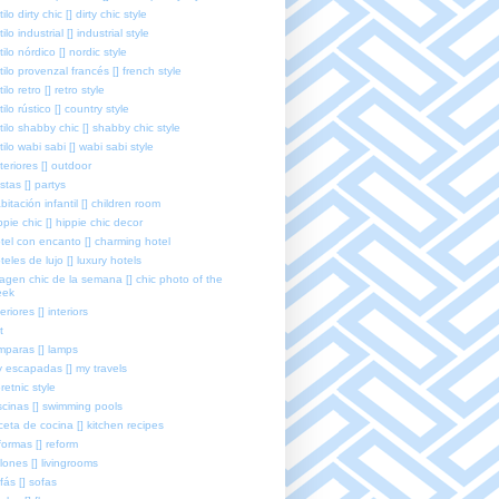
tilo dirty chic [] dirty chic style
tilo industrial [] industrial style
tilo nórdico [] nordic style
tilo provenzal francés [] french style
tilo retro [] retro style
tilo rústico [] country style
tilo shabby chic [] shabby chic style
tilo wabi sabi [] wabi sabi style
teriores [] outdoor
estas [] partys
bitación infantil [] children room
ppie chic [] hippie chic decor
tel con encanto [] charming hotel
teles de lujo [] luxury hotels
agen chic de la semana [] chic photo of the
eek
teriores [] interiors
t
mparas [] lamps
 escapadas [] my travels
retnic style
scinas [] swimming pools
ceta de cocina [] kitchen recipes
formas [] reform
lones [] livingrooms
fás [] sofas