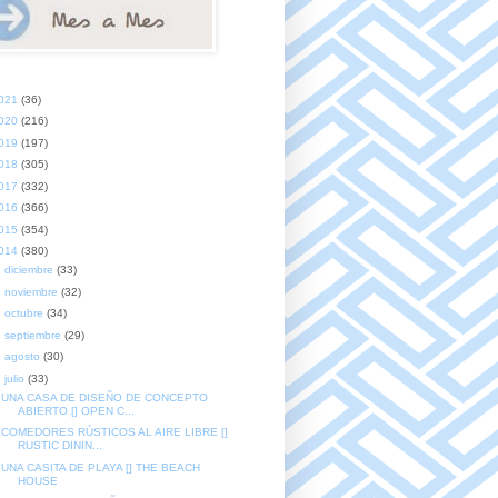
021
(36)
020
(216)
019
(197)
018
(305)
017
(332)
016
(366)
015
(354)
014
(380)
►
diciembre
(33)
►
noviembre
(32)
►
octubre
(34)
►
septiembre
(29)
►
agosto
(30)
▼
julio
(33)
UNA CASA DE DISEÑO DE CONCEPTO
ABIERTO [] OPEN C...
COMEDORES RÚSTICOS AL AIRE LIBRE []
RUSTIC DININ...
UNA CASITA DE PLAYA [] THE BEACH
HOUSE