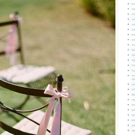
es
es
es
es
es
es
es
es
ex
fi
ha
hi
ho
ho
im
w
in
lof
lá
my
no
pi
re
re
sa
so