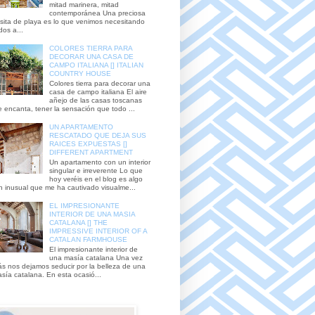
mitad marinera, mitad
contemporánea Una preciosa
sita de playa es lo que venimos necesitando
dos a...
COLORES TIERRA PARA
DECORAR UNA CASA DE
CAMPO ITALIANA [] ITALIAN
COUNTRY HOUSE
Colores tierra para decorar una
casa de campo italiana El aire
añejo de las casas toscanas
 encanta, tener la sensación que todo ...
UN APARTAMENTO
RESCATADO QUE DEJA SUS
RAICES EXPUESTAS []
DIFFERENT APARTMENT
Un apartamento con un interior
singular e irreverente Lo que
hoy veréis en el blog es algo
n inusual que me ha cautivado visualme...
EL IMPRESIONANTE
INTERIOR DE UNA MASIA
CATALANA [] THE
IMPRESSIVE INTERIOR OF A
CATALAN FARMHOUSE
El impresionante interior de
una masía catalana Una vez
s nos dejamos seducir por la belleza de una
sía catalana. En esta ocasió...