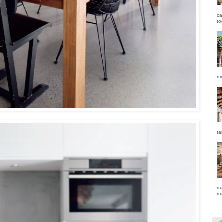
ca
to
me
ta
má
ma