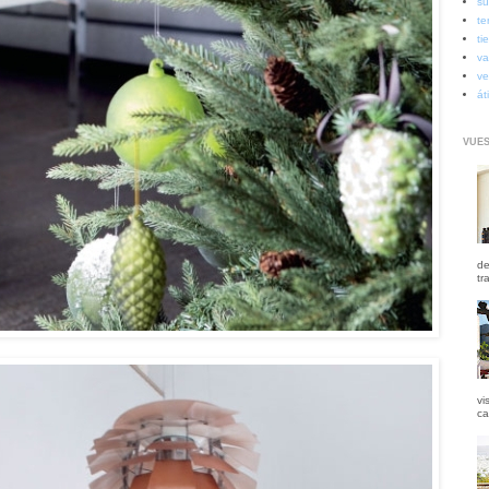
su
te
ti
va
ve
át
VUES
de
tr
vi
ca