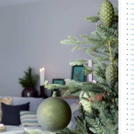
es
es
es
es
es
es
es
es
ex
fi
ha
hi
ho
ho
im
w
in
lof
lá
my
no
pi
re
re
sa
so