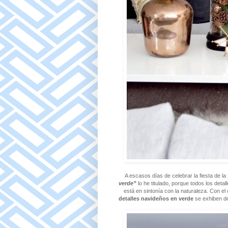
A escasos días de celebrar la fiesta de la
verde”
lo he titulado, porque todos los deta
está en sintonía con la naturaleza. Con el
detalles navideños en verde
se exhiben de 