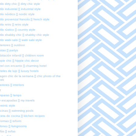
tilo dirty chic [] dirty chic style
tilo industrial [] industrial style
tilo nórdico [] nordic style
tilo provenzal francés [] french style
tilo retro [] retro style
tilo rústico [] country style
tilo shabby chic [] shabby chic style
tilo wabi sabi [] wabi sabi style
teriores [] outdoor
estas [] partys
bitación infantil [] children room
ppie chic [] hippie chic decor
tel con encanto [] charming hotel
teles de lujo [] luxury hotels
agen chic de la semana [] chic photo of the
eek
teriores [] interiors
t
mparas [] lamps
 escapadas [] my travels
retnic style
scinas [] swimming pools
ceta de cocina [] kitchen recipes
formas [] reform
lones [] livingrooms
fás [] sofas