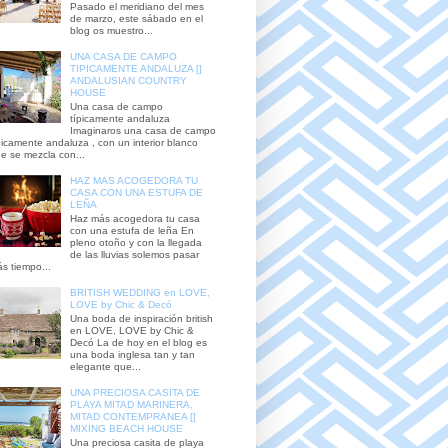
Pasado el meridiano del mes
de marzo, este sábado en el
blog os muestro...
UNA CASA DE CAMPO
TIPICAMENTE ANDALUZA []
ANDALUSIAN COUNTRY
HOUSE
Una casa de campo
típicamente andaluza
Imaginaros una casa de campo
picamente andaluza , con un interior blanco
e se mezcla con...
HAZ MAS ACOGEDORA TU
CASA CON UNA ESTUFA DE
LEÑA
Haz más acogedora tu casa
con una estufa de leña En
pleno otoño y con la llegada
de las lluvias solemos pasar
s tiempo...
BRITISH WEDDING en LOVE,
LOVE by Chic & Decó
Una boda de inspiración british
en LOVE, LOVE by Chic &
Decó La de hoy en el blog es
una boda inglesa tan y tan
elegante que...
UNA PRECIOSA CASITA DE
PLAYA MITAD MARINERA,
MITAD CONTEMPRANEA []
MIXING BEACH HOUSE
Una preciosa casita de playa