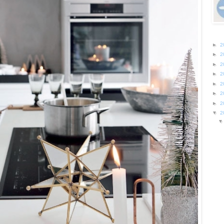
►
2
►
2
►
2
►
2
►
2
►
2
►
2
▼
2