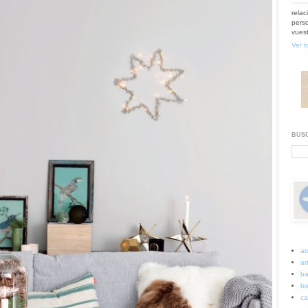
relac
perso
vuest
Ver t
BUSC
ar
art
ba
bo
ca