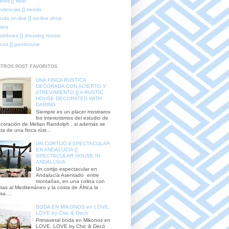
elos [] floor
ndencias [] trends
enda on-line [] on-line shop
rios
stidores [] dressing rooms
icos [] penthouse
TROS POST FAVORITOS
UNA FINCA RUSTICA
DECORADA CON ACIERTO Y
ATREVIMIENTO [] A RUSTIC
HOUSE DECORATED WITH
DARING
Siempre es un placer mostraros
los interiorismos del estudio de
coración de Melian Randolph , si además se
ata de una finca rúst...
UN CORTIJO ESPECTACULAR
EN ANDALUCIA []
SPECTACULAR HOUSE IN
ANDALUSIA
Un cortijo espectacular en
Andalucía Asentado entre
montañas, en una colina con
stas al Mediterráneo y la costa de África la
sa ...
BODA EN MIKONOS en LOVE,
LOVE by Chic & Decó
Primaveral boda en Mikonos en
LOVE, LOVE by Chic & Decó