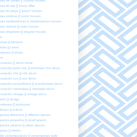
sas de campo [] country houses
sas de lujo [] luxury villas
sas de playa [] beach houses
sas exóticas [] exotic houses
sas mediterráneas [] mediterranean houses
sas rústicas [] rustic houses
sas singulares [] singular houses
ic
cinas [] kitchens
lores [] colors
mercios [] shops
rk
coracion [] decor home
coración boho chic [] bohemian chic decor
coración chic [] chic decor
coración eco [] eco decor
coración escandinava [] scandinavian decor
coración minimalista [] minimalist decor
coración vintage [] vintage decor
seño [] design
rmitorios [] bedrooms
léctico [] eclectic
pacios diferentes [] different spaces
pacios pequeños [] small spaces
pacios urbanos [] urban spaces
pejos [] mirrors
tilo contemporáneo [] contemporary style