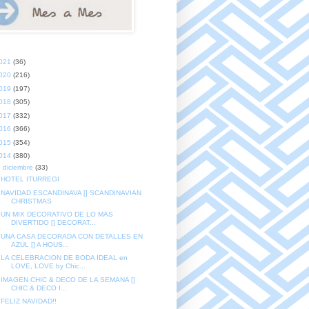
021
(36)
020
(216)
019
(197)
018
(305)
017
(332)
016
(366)
015
(354)
014
(380)
▼
diciembre
(33)
HOTEL ITURREGI
NAVIDAD ESCANDINAVA [] SCANDINAVIAN
CHRISTMAS
UN MIX DECORATIVO DE LO MAS
DIVERTIDO [] DECORAT...
UNA CASA DECORADA CON DETALLES EN
AZUL [] A HOUS...
LA CELEBRACION DE BODA IDEAL en
LOVE, LOVE by Chic...
IMAGEN CHIC & DECO DE LA SEMANA []
CHIC & DECO I...
FELIZ NAVIDAD!!