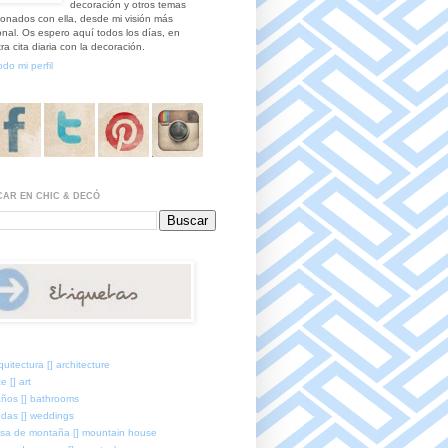
decoración y otros temas
ionados con ella, desde mi visión más
nal. Os espero aquí todos los días, en
ra cita diaria con la decoración.
odo mi perfil
AR EN CHIC & DECÓ
quitectura [] architecture
e [] art
ños [] bathrooms
das [] weddings
sa de montaña [] mountain house