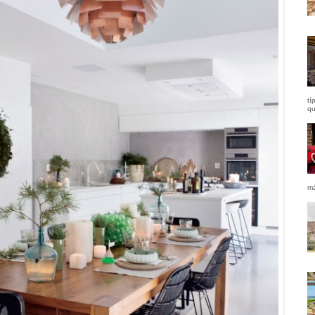
tí
qu
má