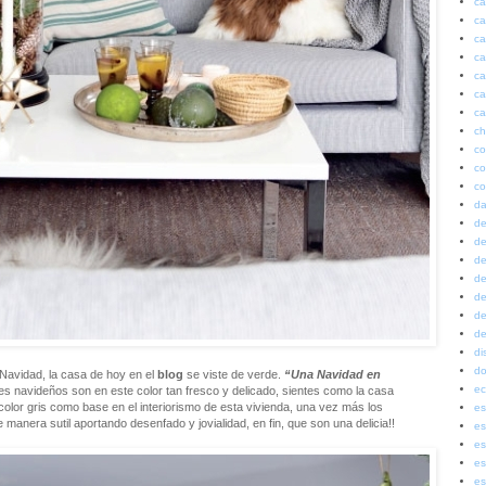
ca
ca
ca
ca
ca
ca
ca
ch
co
co
co
da
de
de
de
de
de
de
de
di
do
 Navidad, la casa de hoy en el
blog
se viste de verde.
“Una Navidad en
ec
lles navideños son en este color tan fresco y delicado, sientes como la casa
 color gris como base en el interiorismo de esta vivienda, una vez más los
es
manera sutil aportando desenfado y jovialidad, en fin, que son una delicia!!
es
es
es
es